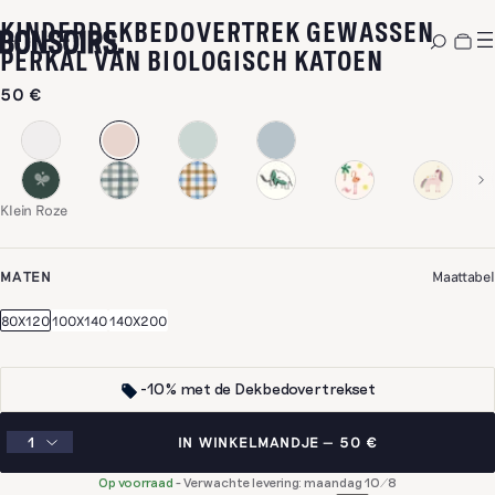
KINDERDEKBEDOVERTREK GEWASSEN
-
KLEIN R
PERKAL VAN BIOLOGISCH KATOEN
50 €
Klein Roze
MATEN
Maattabel
80X120
100X140
140X200
-10% met de Dekbedovertrekset
IN WINKELMANDJE
50 €
Op voorraad
-
Verwachte levering: maandag 10/8