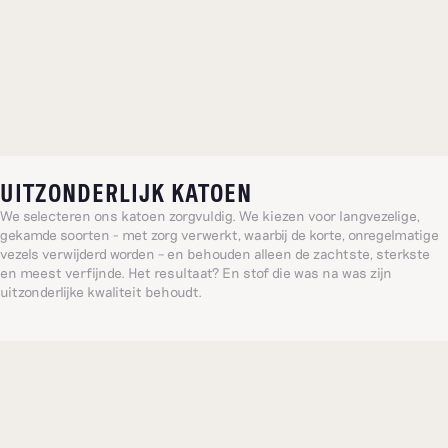
UITZONDERLIJK KATOEN
We selecteren ons katoen zorgvuldig. We kiezen voor langvezelige,
gekamde soorten - met zorg verwerkt, waarbij de korte, onregelmatige
vezels verwijderd worden – en behouden alleen de zachtste, sterkste
en meest verfijnde. Het resultaat? En stof die was na was zijn
uitzonderlijke kwaliteit behoudt.