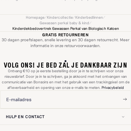
bijzonder, gevoelig of vrolijk idee op, geïnspireerd door het alledaagse:
een wereld gevormd door warmte en intuïtie.
Homepage
/
Kindercollectie
/
Kinderbedlinnen
/
Gewassen perkal baby & kind
/
Kinderdekbedovertrek Gewassen Perkal van Biologisch Katoen
GRATIS RETOURNEREN
30 dagen proefslapen, snelle levering en 30 dagen retourrecht. Meer
informatie in onze
retourvoorwaarden
.
VOLG ONS! JE BED ZAL JE DANKBAAR ZIJN
Ontvang €10 op je eerste bestelling door je in te schrijven voor onze
nieuwsbrief. Door je in te schrijven, ga je akkoord met het ontvangen van
communicatie van Bonsoirs en met het gebruik van een trackingpixel om de
afleverbaarheid en opening van onze e-mails te meten.
Privacybeleid
HULP EN CONTACT
Lid worden