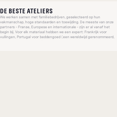
DE BESTE ATELIERS
We werken samen met familiebedrijven, geselecteerd op hun
vakmanschap, hoge standaarden en toewijding. De meeste van onze
partners – Franse, Europese en internationale – zijn er al vanaf het
begin bij. Voor elk materiaal hebben we een expert: Frankrijk voor
vullingen, Portugal voor beddengoed (een wereldwijd gerenommeerd,
eeuwenoud familieatelier), India voor verfijnd borduurwerk... Zo bieden
we consequent de meest verfijnde producten.