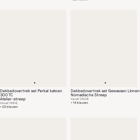
Dekbedovertrek set Perkal katoen
Dekbedovertrek set Gewassen Linnen
300 TC
Nomadische Streep
Atelier-streep
Vanaf
392 €
+ 14 kleuren
Vanaf
149 €
+ 22 kleuren