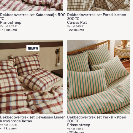
Dekbedovertrek set Katoensatijn 500
Dekbedovertrek set Perkal katoen
TC
300 TC
Pianostreep
Canvas Ruit
Vanaf
203 €
Vanaf
149 €
+ 18 kleuren
+ 22 kleuren
NIEUW
Dekbedovertrek set Gewassen Linnen
Dekbedovertrek set Perkal katoen
Karmijnrode Tartan
300 TC
Frisse streep
Vanaf
392 €
+ 14 kleuren
Vanaf
149 €
+ 22 kleuren