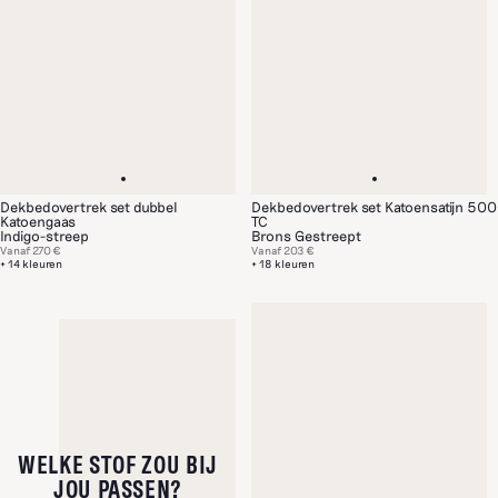
Dekbedovertrek set dubbel
Dekbedovertrek set Katoensatijn 500
Katoengaas
TC
Indigo-streep
Brons Gestreept
Vanaf
270 €
Vanaf
203 €
+ 14 kleuren
+ 18 kleuren
WELKE STOF ZOU BIJ
JOU PASSEN?