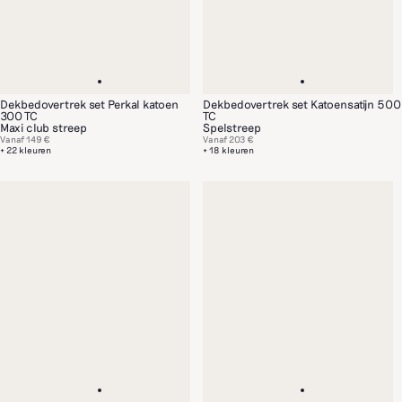
Dekbedovertrek set Perkal katoen
Dekbedovertrek set Katoensatijn 500
300 TC
TC
Maxi club streep
Spelstreep
Vanaf
149 €
Vanaf
203 €
+ 22 kleuren
+ 18 kleuren