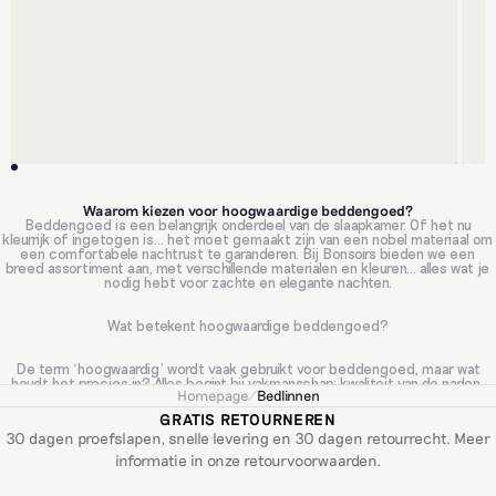
Waarom kiezen voor hoogwaardige beddengoed?
Beddengoed is een belangrijk onderdeel van de slaapkamer. Of het nu
kleurrijk of ingetogen is… het moet gemaakt zijn van een nobel materiaal om
een comfortabele nachtrust te garanderen. Bij Bonsoirs bieden we een
breed assortiment aan, met verschillende materialen en kleuren… alles wat je
nodig hebt voor zachte en elegante nachten.
Wat betekent hoogwaardige beddengoed?
De term ‘hoogwaardig’ wordt vaak gebruikt voor beddengoed, maar wat
houdt het precies in? Alles begint bij vakmanschap: kwaliteit van de naden,
Homepage
/
Bedlinnen
afwerking en details het zijn zaken die een scherp oog meteen herkent.
Hoogwaardig beddengoed straalt direct verfijning uit. Ook het materiaal is
GRATIS RETOURNEREN
een belangrijke indicatie van de kwaliteit. Percale katoen, satijn katoen,
30 dagen proefslapen, snelle levering en 30 dagen retourrecht. Meer
gewassen linnen, katoenen gaas, gewassen percale dit zijn allemaal nobele
materialen die bekend staan om hun kwaliteit. Hoogwaardig beddengoed
informatie in onze
retourvoorwaarden
.
staat garant voor een diepe slaap en een stijlvolle slaapkamer.