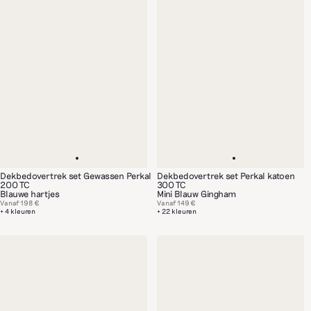
Dekbedovertrek set Gewassen Perkal
Dekbedovertrek set Perkal katoen
200 TC
300 TC
Blauwe hartjes
Mini Blauw Gingham
Vanaf
198 €
Vanaf
149 €
+ 4 kleuren
+ 22 kleuren