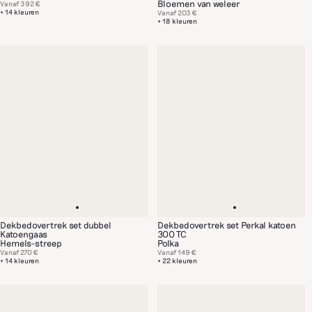
Bloemen van weleer
Vanaf
392 €
+ 14 kleuren
Vanaf
203 €
+ 18 kleuren
Dekbedovertrek set dubbel
Dekbedovertrek set Perkal katoen
Katoengaas
300 TC
Hemels-streep
Polka
Vanaf
270 €
Vanaf
149 €
+ 14 kleuren
+ 22 kleuren