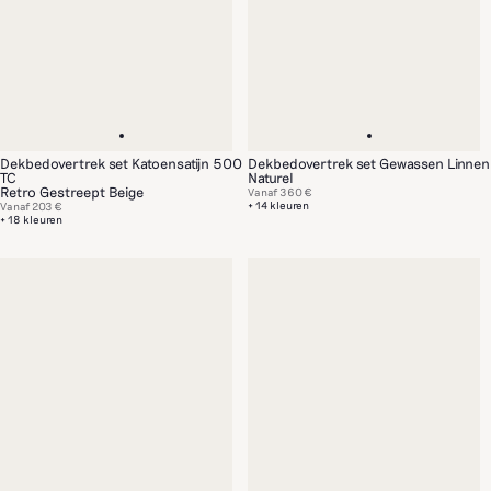
Dekbedovertrek set Katoensatijn 500
Dekbedovertrek set Gewassen Linnen
TC
Naturel
Retro Gestreept Beige
Vanaf
360 €
+ 14 kleuren
Vanaf
203 €
+ 18 kleuren