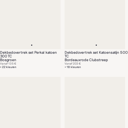
Dekbedovertrek set Perkal katoen
Dekbedovertrek set Katoensatijn 500
300 TC
TC
Bosgroen
Bordeauxrode Clubstreep
Vanaf
135 €
Vanaf
203 €
+ 22 kleuren
+ 18 kleuren