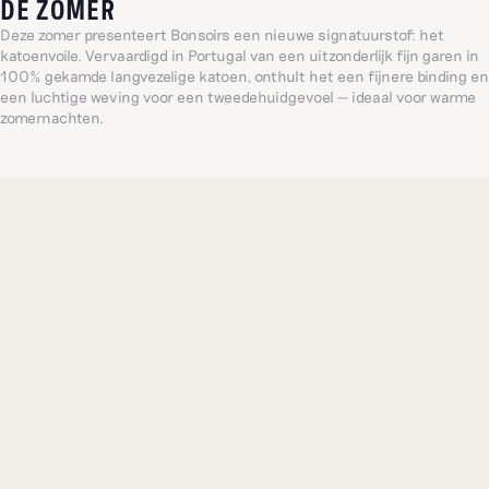
DE ZOMER
Deze zomer presenteert Bonsoirs een nieuwe signatuurstof: het
katoenvoile. Vervaardigd in Portugal van een uitzonderlijk fijn garen in
100% gekamde langvezelige katoen, onthult het een fijnere binding en
een luchtige weving voor een tweedehuidgevoel — ideaal voor warme
zomernachten.
Ons katoenvoile in het kort :
Samenstelling: 100% gekamde langvezelige katoen
Optimale weving, extra zacht en duurzaam, 200 TC
Luchtig gevoel en absolute lichtheid, de ideale stof voor de zomer
Mat en verfijnde uitstraling, als een tweede huid
Uiterst zacht
Onderhoudsvriendelijk, wordt zachter bij elke wasbeurt en droogt snel
Vervaardigd in Portugal