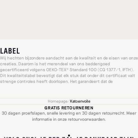
LABEL
Wij hechten bijzondere aandacht aan de kwaliteit en de eisen van onze
creaties. Daarom is het merendeel van ons beddengoed
gecertificeerd volgens OEKO-TEX® Standard 100 (CQ 1377/1, IFTH).
Dit kwaliteitslabel bevestigt dat elk stuk dat onder dit certificaat valt
strenge controles heeft doorlopen. Het garandeert dat de
gecertificeerde artikelen geen schadelijke stoffen bevatten in
concentraties die een risico voor de gezondheid kunnen vormen. Zo
bieden wij u beddengoed dat absoluut comfort combineert met
Homepage
/
Katoenvoile
naleving van de hoogste normen op het gebied van textielveiligheid.
GRATIS RETOURNEREN
30 dagen proefslapen, snelle levering en 30 dagen retourrecht. Meer
informatie in onze
retourvoorwaarden
.