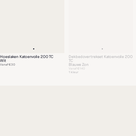
Hoeslaken Katoenvoile 200 TC
Dekbedovertrekset Katoenvoile 200
Wit
TC
Blauwe Zon
Vanaf
€30
Vanaf
€140
1 kleur