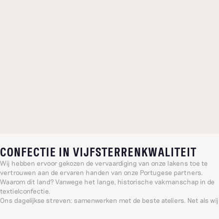
CONFECTIE IN VIJFSTERRENKWALITEIT
Wij hebben ervoor gekozen de vervaardiging van onze lakens toe te
vertrouwen aan de ervaren handen van onze Portugese partners.
Waarom dit land? Vanwege het lange, historische vakmanschap in de
textielconfectie.
Ons dagelijkse streven: samenwerken met de beste ateliers. Net als wij
delen zij de liefde voor goed vakmanschap en de eis voor zeer
hoogwaardige afwerking, zodat u verzekerd bent van zachte en