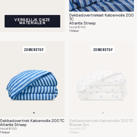
Dekbedovertrekset Katoenvoile 200
TC
VERGELIJK ONZE
MATERIALEN
Atlantis Streep
Vanaf
€140
1 kleur
ZOMERSTOF
ZOMERSTOF
Dekbedovertrek Katoenvoile 200 TC
Dekbedovertrek Katoenvoile 200 TC
Atlantis Streep
Blauwe Zon
Vanaf
€100
Vanaf
€100
1 kleur
1 kleur