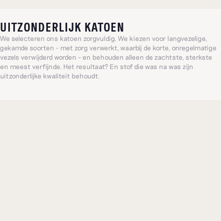
UITZONDERLIJK KATOEN
We selecteren ons katoen zorgvuldig. We kiezen voor langvezelige,
gekamde soorten - met zorg verwerkt, waarbij de korte, onregelmatige
vezels verwijderd worden – en behouden alleen de zachtste, sterkste
en meest verfijnde. Het resultaat? En stof die was na was zijn
uitzonderlijke kwaliteit behoudt.