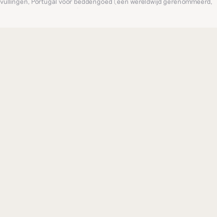
vullingen, Portugal voor beddengoed (een wereldwijd gerenommeerd,
eeuwenoud familieatelier), India voor verfijnd borduurwerk... Zo bieden
we consequent de meest verfijnde producten.