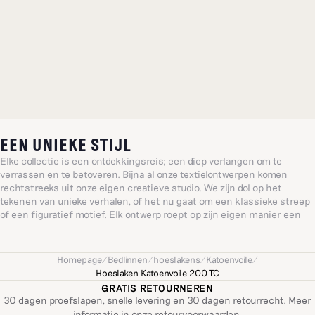
EEN UNIEKE STIJL
Elke collectie is een ontdekkingsreis; een diep verlangen om te
verrassen en te betoveren. Bijna al onze textielontwerpen komen
rechtstreeks uit onze eigen creatieve studio. We zijn dol op het
tekenen van unieke verhalen, of het nu gaat om een klassieke streep
of een figuratief motief. Elk ontwerp roept op zijn eigen manier een
bijzonder, gevoelig of vrolijk idee op, geïnspireerd door het alledaagse:
een wereld gevormd door warmte en intuïtie.
Homepage
/
Bedlinnen
/
hoeslakens
/
Katoenvoile
/
Hoeslaken Katoenvoile 200 TC
GRATIS RETOURNEREN
30 dagen proefslapen, snelle levering en 30 dagen retourrecht. Meer
informatie in onze
retourvoorwaarden
.