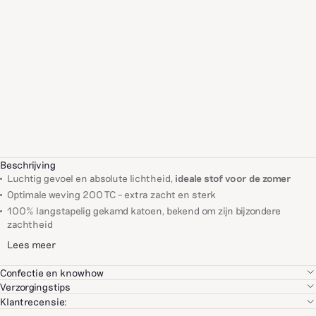
Beschrijving
Luchtig gevoel en absolute lichtheid,
ideale stof voor de zomer
Optimale weving 200 TC – extra zacht en sterk
100% langstapelig gekamd katoen, bekend om zijn bijzondere
zachtheid
Lees meer
Confectie en knowhow
We selecteren elk van onze partners met grote zorg, op basis van hun
Verzorgingstips
vakmanschap, de kwaliteit van hun producten en milieugerelateerde
Wassen tussen 30 °C en 40 °C op een matige centrifugeersnelheid
Klantrecensie:
en maatschappelijke criteria.
(800 tpm is ideaal)