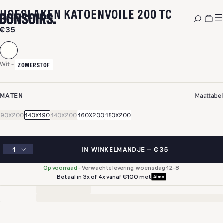
-
WIT
HOESLAKEN KATOENVOILE 200 TC
€35
Wit
-
ZOMERSTOF
MATEN
Maattabel
90X200
140X190
140X200
160X200
180X200
IN WINKELMANDJE
€35
Op voorraad
-
Verwachte levering: woensdag 12-8
Betaal in 3x of 4x vanaf €100 met