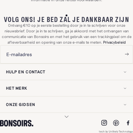
VOLG ONS! JE BED ZAL JE DANKBAAR ZIJN
Ontvang €10 op je eerste bestelling door je in te schrijven voor onze
nieuwsbrief. Door je in te schrijven, ga je akkoord met het ontvangen van
communicatie van Bonsoirs en met het gebruik van een trackingpixel om de
afleverbaarheid en opening van onze e-mails te meten.
Privacybeleid
HULP EN CONTACT
Lid worden
Neem contact met ons op!
HET MERK
Levering en retouren
Veelgestelde vragen
Onze geschiedenis
Mijn herroepingsrecht uitoefenen
Onze expertise
Klantbeoordelingen
ONZE GIDSEN
Onze engagementen
Wettelijke vermeldingen
Digitale cadeaubon
Privacybeleid
Onderhoudsgids
Ons adres
Digitale toegankelijkheid
Uw bedlinnen kiezen
Pro ruimte
Uw beddengoed kiezen
Werken bij Bonsoirs
ONZE MATERIALEN
Uw badlinnen kiezen
Klantbeoordelingen
tech by Unlikely Technology
Uw gordijnen kiezen
Nieuwigheden