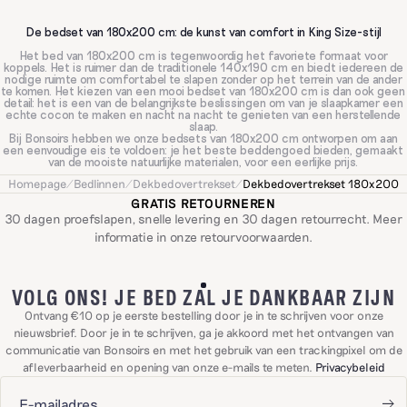
De bedset van 180x200 cm: de kunst van comfort in King Size-stijl
Het bed van 180x200 cm is tegenwoordig het favoriete formaat voor
koppels. Het is ruimer dan de traditionele 140x190 cm en biedt iedereen de
nodige ruimte om comfortabel te slapen zonder op het terrein van de ander
te komen. Het kiezen van een mooi bedset van 180x200 cm is dan ook geen
detail: het is een van de belangrijkste beslissingen om van je slaapkamer een
echte cocon te maken en nacht na nacht te genieten van een herstellende
slaap.
Bij Bonsoirs hebben we onze bedsets van 180x200 cm ontworpen om aan
een eenvoudige eis te voldoen: je het beste beddengoed bieden, gemaakt
van de mooiste natuurlijke materialen, voor een eerlijke prijs.
Homepage
/
Bedlinnen
/
Dekbedovertrekset
/
Dekbedovertrekset 180x200
De juiste afmetingen voor een matras van 180x200 cm
GRATIS RETOURNEREN
Voordat je je materiaal kiest, is het essentieel om te starten met de juiste
30 dagen proefslapen, snelle levering en 30 dagen retourrecht. Meer
afmetingen. Voor een matras van 180x200 cm moet het hoeslaken exact
180x200 cm zijn om perfect te passen en kreukels gedurende de nacht te
informatie in onze
retourvoorwaarden
.
voorkomen. Voor het dekbedovertrek adviseren wij in de overgrote
minderheid van de gevallen het formaat 260x240 cm voor een mooi
uitgebalanceerde oversized look en een royale overval aan weerszijden van
het bed. Als je de voorkeur geeft aan een iets compacter effect, is
VOLG ONS! JE BED ZAL JE DANKBAAR ZIJN
240x220 cm ook een optie. Het laken kies je in 270x310 cm om je volledig
van top tot teen in te hullen. Tot slot hangt het voor de kussenslopen allemaal
Ontvang €10 op je eerste bestelling door je in te schrijven voor onze
af van je kussens: 65x65 cm voor vierkante formaten, 50x70 cm voor
rechthoekige.
nieuwsbrief. Door je in te schrijven, ga je akkoord met het ontvangen van
communicatie van Bonsoirs en met het gebruik van een trackingpixel om de
Welk materiaal voor je bedset van 180x200 cm?
afleverbaarheid en opening van onze e-mails te meten.
Privacybeleid
De keuze van het materiaal staat centraal in de Bonsoirs-ervaring. Omdat
elke slaper anders is, bieden wij verschillende stoffen met heel verschillende
kenmerken aan, allemaal beschikbaar in het formaat 180x200 cm.