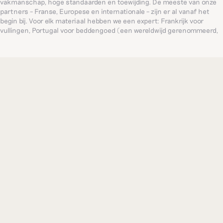
vakmanschap, hoge standaarden en toewijding. De meeste van onze
partners – Franse, Europese en internationale – zijn er al vanaf het
begin bij. Voor elk materiaal hebben we een expert: Frankrijk voor
vullingen, Portugal voor beddengoed (een wereldwijd gerenommeerd,
eeuwenoud familieatelier), India voor verfijnd borduurwerk... Zo bieden
we consequent de meest verfijnde producten.