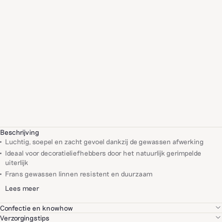
Beschrijving
Luchtig, soepel en zacht gevoel dankzij de gewassen afwerking
Ideaal voor decoratieliefhebbers door het natuurlijk gerimpelde
uiterlijk
Frans gewassen linnen
resistent en duurzaam
Lees meer
Confectie en knowhow
We selecteren elk van onze partners met grote zorg, op basis van hun
Verzorgingstips