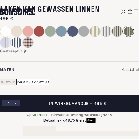
-
GESTREEPT
LAKEN VAN GEWASSEN LINNEN
195 €
Gestreept Olijf
MATEN
Maattabel
180X280
240X280
270X280
IN WINKELMANDJE
195 €
Op voorraad
-
Verwachte levering: woensdag 12/8
Betaal in 4 x 48,75 € met