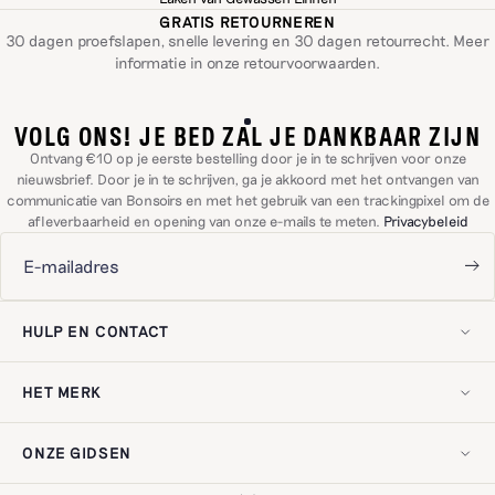
GRATIS RETOURNEREN
30 dagen proefslapen, snelle levering en 30 dagen retourrecht. Meer
informatie in onze
retourvoorwaarden
.
VOLG ONS! JE BED ZAL JE DANKBAAR ZIJN
Ontvang €10 op je eerste bestelling door je in te schrijven voor onze
nieuwsbrief. Door je in te schrijven, ga je akkoord met het ontvangen van
communicatie van Bonsoirs en met het gebruik van een trackingpixel om de
afleverbaarheid en opening van onze e-mails te meten.
Privacybeleid
HULP EN CONTACT
Lid worden
Neem contact met ons op!
HET MERK
Levering en retouren
Veelgestelde vragen
Onze geschiedenis
Mijn herroepingsrecht uitoefenen
Onze expertise
Klantbeoordelingen
ONZE GIDSEN
Onze engagementen
Wettelijke vermeldingen
Recycling
Privacybeleid