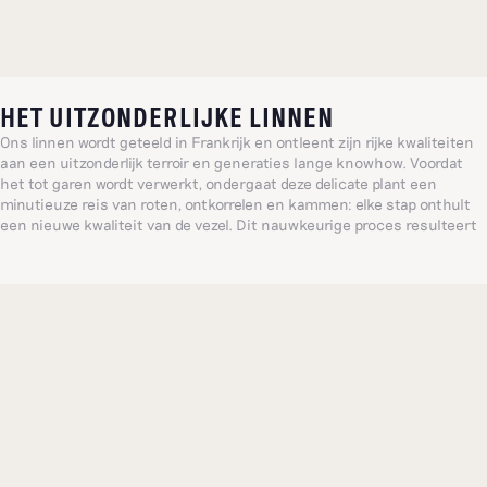
HET UITZONDERLIJKE LINNEN
Ons linnen wordt geteeld in Frankrijk en ontleent zijn rijke kwaliteiten
aan een uitzonderlijk terroir en generaties lange knowhow. Voordat
het tot garen wordt verwerkt, ondergaat deze delicate plant een
minutieuze reis van roten, ontkorrelen en kammen: elke stap onthult
een nieuwe kwaliteit van de vezel. Dit nauwkeurige proces resulteert
in een materiaal dat zowel verfijnd als opmerkelijk duurzaam is.