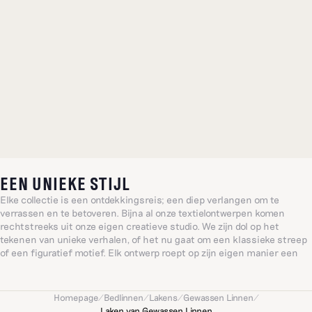
EEN UNIEKE STIJL
Elke collectie is een ontdekkingsreis; een diep verlangen om te
verrassen en te betoveren. Bijna al onze textielontwerpen komen
rechtstreeks uit onze eigen creatieve studio. We zijn dol op het
tekenen van unieke verhalen, of het nu gaat om een klassieke streep
of een figuratief motief. Elk ontwerp roept op zijn eigen manier een
bijzonder, gevoelig of vrolijk idee op, geïnspireerd door het alledaagse:
een wereld gevormd door warmte en intuïtie.
Homepage
/
Bedlinnen
/
Lakens
/
Gewassen Linnen
/
Laken van Gewassen Linnen