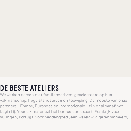
DE BESTE ATELIERS
We werken samen met familiebedrijven, geselecteerd op hun
vakmanschap, hoge standaarden en toewijding. De meeste van onze
partners – Franse, Europese en internationale – zijn er al vanaf het
begin bij. Voor elk materiaal hebben we een expert: Frankrijk voor
vullingen, Portugal voor beddengoed (een wereldwijd gerenommeerd,
eeuwenoud familieatelier), India voor verfijnd borduurwerk... Zo bieden
we consequent de meest verfijnde producten.