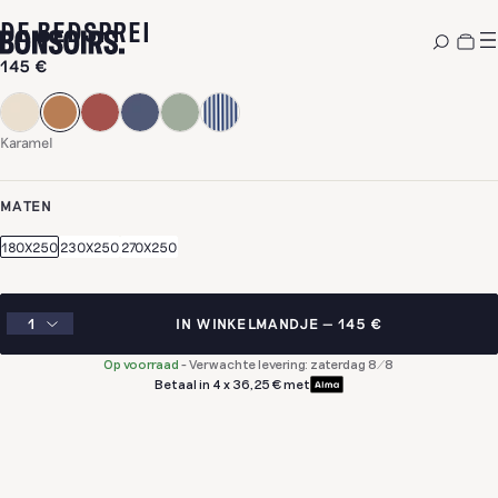
-
KARAMEL
DE BEDSPREI
145 €
Karamel
MATEN
180X250
230X250
270X250
IN WINKELMANDJE
145 €
Op voorraad
-
Verwachte levering: zaterdag 8/8
Betaal in 4 x 36,25 € met