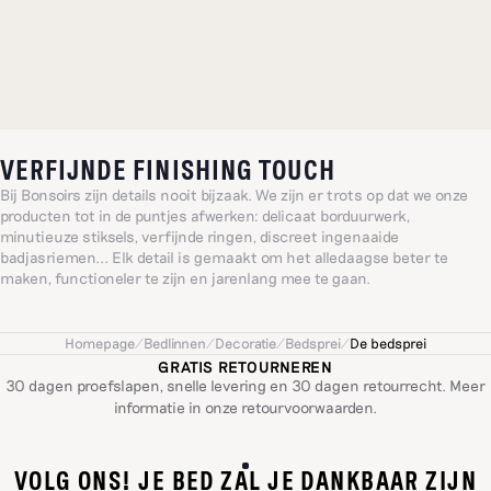
VERFIJNDE FINISHING TOUCH
Bij Bonsoirs zijn details nooit bijzaak. We zijn er trots op dat we onze
producten tot in de puntjes afwerken: delicaat borduurwerk,
minutieuze stiksels, verfijnde ringen, discreet ingenaaide
badjasriemen... Elk detail is gemaakt om het alledaagse beter te
maken, functioneler te zijn en jarenlang mee te gaan.
Homepage
/
Bedlinnen
/
Decoratie
/
Bedsprei
/
De bedsprei
GRATIS RETOURNEREN
30 dagen proefslapen, snelle levering en 30 dagen retourrecht. Meer
informatie in onze
retourvoorwaarden
.
VOLG ONS! JE BED ZAL JE DANKBAAR ZIJN