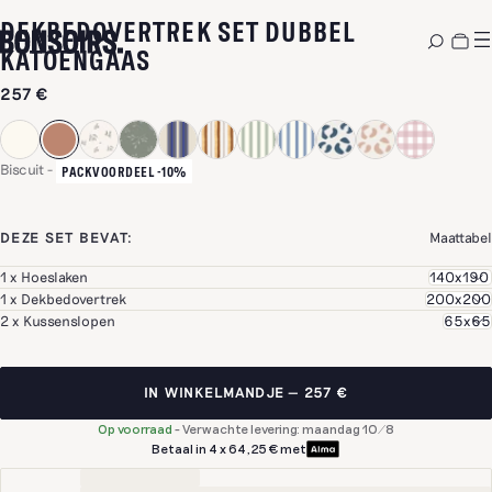
DEKBEDOVERTREK SET DUBBEL
-
BISCUIT
KATOENGAAS
257 €
Biscuit
-
PACKVOORDEEL -10%
DEZE SET BEVAT:
Maattabel
1 x Hoeslaken
1 x Dekbedovertrek
2 x Kussenslopen
IN WINKELMANDJE
257 €
Op voorraad
-
Verwachte levering: maandag 10/8
Betaal in 4 x 64,25 € met