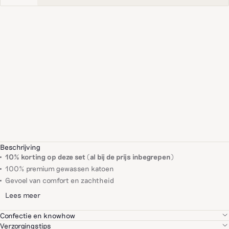
Beschrijving
10% korting op deze set (al bij de prijs inbegrepen)
100% premium gewassen katoen
Gevoel van comfort en zachtheid
Lees meer
Confectie en knowhow
We selecteren elk van onze partners met grote zorg, op basis van hun
Verzorgingstips