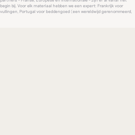
begin bij. Voor elk materiaal hebben we een expert: Frankrijk voor
vullingen, Portugal voor beddengoed (een wereldwijd gerenommeerd,
eeuwenoud familieatelier), India voor verfijnd borduurwerk... Zo bieden
we consequent de meest verfijnde producten.