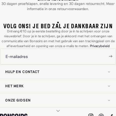
30 dagen proefslapen, snelle levering en 30 dagen retourrecht. Meer
informatie in onze
retourvoorwaarden
.
VOLG ONS! JE BED ZAL JE DANKBAAR ZIJN
Ontvang €10 op je eerste bestelling door je in te schrijven voor onze
nieuwsbrief. Door je in te schrijven, ga je akkoord met het ontvangen van
communicatie van Bonsoirs en met het gebruik van een trackingpixel om de
afleverbaarheid en opening van onze e-mails te meten.
Privacybeleid
HULP EN CONTACT
Lid worden
Neem contact met ons op!
HET MERK
Levering en retouren
Veelgestelde vragen
Onze geschiedenis
Mijn herroepingsrecht uitoefenen
Onze expertise
Klantbeoordelingen
ONZE GIDSEN
Onze engagementen
Wettelijke vermeldingen
Recycling
Privacybeleid
Onderhoudsgids
Ons Adres
Digitale toegankelijkheid
Uw bedlinnen kiezen
Pro ruimte