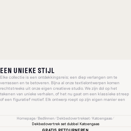
EEN UNIEKE STIJL
Elke collectie is een ontdekkingsreis; een diep verlangen om te
verrassen en te betoveren. Bijna al onze textielontwerpen komen
rechtstreeks uit onze eigen creatieve studio. We zijn dol op het
tekenen van unieke verhalen, of het nu gaat om een klassieke streep
of een figuratief motief. Elk ontwerp roept op zijn eigen manier een
bijzonder, gevoelig of vrolijk idee op, geïnspireerd door het alledaagse:
een wereld gevormd door warmte en intuïtie.
Homepage
/
Bedlinnen
/
Dekbedovertrekset
/
Katoengaas
/
Dekbedovertrek set dubbel Katoengaas
GRATIS RETOURNEREN