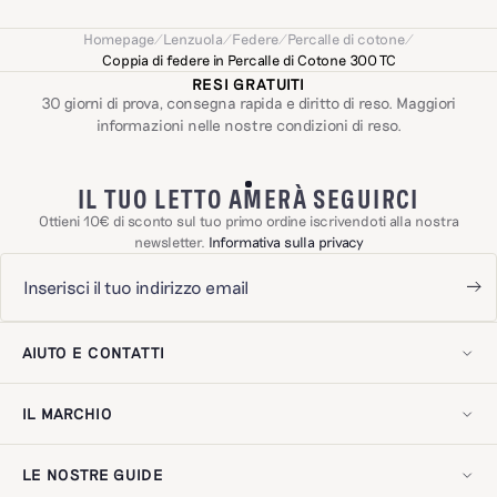
all’amore e l’intuizione.
Homepage
/
Lenzuola
/
Federe
/
Percalle di cotone
/
Coppia di federe in Percalle di Cotone 300 TC
RESI GRATUITI
30 giorni di prova, consegna rapida e diritto di reso. Maggiori
informazioni nelle nostre
condizioni di reso
.
IL TUO LETTO AMERÀ SEGUIRCI
Ottieni 10€ di sconto sul tuo primo ordine iscrivendoti alla nostra
newsletter.
Informativa sulla privacy
AIUTO E CONTATTI
Il mio account
Contattaci!
IL MARCHIO
Spedizioni e resi
Domande frequenti
La nostra storia
Esercitare il diritto di recesso
Il nostro savoir-faire
Recensioni dei clienti
LE NOSTRE GUIDE
Il nostro impegno
Avviso legale