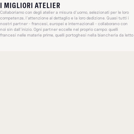
I MIGLIORI ATELIER
Collaboriamo con degli atelier a misura d’uomo, selezionati per le loro
competenze, l’attenzione al dettaglio e la loro dedizione. Quasi tutti i
nostri partner - francesi, europei e internazionali - collaborano con
noi sin dall’inizio. Ogni partner eccelle nel proprio campo: quelli
francesi nelle materie prime, quelli portoghesi nella biancheria da letto
(un’azienda centenaria a conduzione familiare, punto di riferimento
per il settore a livello globale) e quelli indiani nei ricami delicati. Tutto
questo ci permette di proporre i migliori articoli.