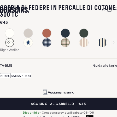
COPPIA DI FEDERE IN PERCALLE DI COTONE
-
RIGHE ATELIER
300 TC
€45
Righe Atelier
TAGLIE
Guida alle taglie
50X80
65X65
50X70
Aggiungi ricamo
AGGIUNGI AL CARRELLO
€45
Disponibile
-
Consegna prevista il sabato 08/08