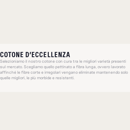
COTONE D’ECCELLENZA
Selezioniamo il nostro cotone con cura tra le migliori varietà presenti
sul mercato. Scegliamo quello pettinato a fibra lunga, ovvero lavorato
affinché le fibre corte e irregolari vengano eliminate mantenendo solo
quelle migliori, le più morbide e resistenti.