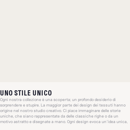
UNO STILE UNICO
Ogni nostra collezione è una scoperta; un profondo desiderio di
sorprendere e stupire. La maggior parte dei design dei tessuti hanno
origine nel nostro studio creativo. Ci piace immaginare delle storie
uniche, che siano rappresentate da delle classiche righe o da un
motivo astratto e disegnate a mano. Ogni design evoca un’idea unica,
brillante e sensibile ispirata dalla quotidianità, un universo che si ispira