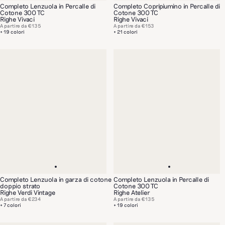
Completo Lenzuola in Percalle di
Completo Copripiumino in Percalle di
Cotone 300 TC
Cotone 300 TC
Righe Vivaci
Righe Vivaci
A partire da
€135
A partire da
€153
+ 19 colori
+ 21 colori
Completo Lenzuola in garza di cotone
Completo Lenzuola in Percalle di
doppio strato
Cotone 300 TC
Righe Verdi Vintage
Righe Atelier
A partire da
€234
A partire da
€135
+ 7 colori
+ 19 colori