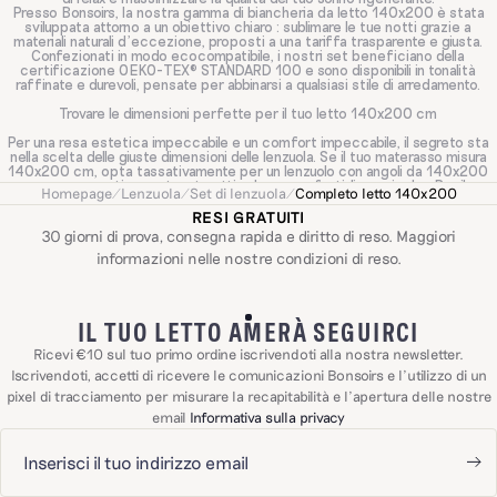
Presso Bonsoirs, la nostra gamma di biancheria da letto 140x200 è stata
sviluppata attorno a un obiettivo chiaro : sublimare le tue notti grazie a
materiali naturali d'eccezione, proposti a una tariffa trasparente e giusta.
Confezionati in modo ecocompatibile, i nostri set beneficiano della
certificazione OEKO-TEX® STANDARD 100 e sono disponibili in tonalità
raffinate e durevoli, pensate per abbinarsi a qualsiasi stile di arredamento.
Trovare le dimensioni perfette per il tuo letto 140x200 cm
Per una resa estetica impeccabile e un comfort impeccabile, il segreto sta
nella scelta delle giuste dimensioni delle lenzuola. Se il tuo materasso misura
140x200 cm, opta tassativamente per un lenzuolo con angoli da 140x200
cm per garantire una tenuta ottimale, senza fastidiose pieghe. Per il
Homepage
/
Lenzuola
/
Set di lenzuola
/
Completo letto 140x200
rivestimento del tuo piumino, si aprono due opzioni :
Il formato 200x200 cm :
ideale per una caduta discreta e una resa
RESI GRATUITI
aderente ai lati del letto.
30 giorni di prova, consegna rapida e diritto di reso. Maggiori
Il formato 240x220 cm :
caldamente raccomandato per le coppie, in quanto
informazioni nelle nostre
condizioni di reso
.
offre un drappeggio più generoso (circa 40-50 cm per lato) affinché
nessuno rimanga scoperto durante la notte.
Per completare il set, il lenzuolo sopra è previsto in 240x300 cm, mentre le
federe seguiranno la forma dei tuoi cuscini : 65x65 cm per un profilo quadrato
classico, o 50x70 cm per un formato rettangolare ergonomico.
IL TUO LETTO AMERÀ SEGUIRCI
Quale materiale scegliere per il tuo completo letto 140x200 ?
Ricevi €10 sul tuo primo ordine iscrivendoti alla nostra newsletter.
Iscrivendoti, accetti di ricevere le comunicazioni Bonsoirs e l'utilizzo di un
L'esperienza del sonno Bonsoirs si basa innanzitutto sul tatto. Poiché le tue
esigenze cambiano a seconda delle stagioni e del tuo profilo termico,
pixel di tracciamento per misurare la recapitabilità e l'apertura delle nostre
decliniamo i nostri completi 140x200 in numerosi materiali naturali dalle
email
Informativa sulla privacy
proprietà uniche.
La scelta del materiale è al centro dell'esperienza Bonsoirs. Poiché ogni
dormiente è diverso, offriamo diversi tessuti con caratteristiche ben
distinte, tutti disponibili nel formato 140x200.
Il completo letto
percalle di cotone
è probabilmente il più emblematico delle
nostre collezioni. Tessuto con una densità di 120 fili/cm², si distingue per un