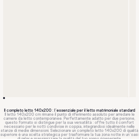
Il completo letto 140x200 : l'essenziale per il letto matrimoniale standard
Il letto 140x200 cm rimane il punto di riferimento assoluto per arredare le
camere da letto contemporanee. Perfettamente adatto per due persone,
questo formato si distingue per la sua versatilità : offre tutto il comfort
necessario per le notti condivise in coppia, integrandosi idealmente nelle
stanze di medie dimensioni. Selezionare un completo letto 140x200 di qualità
superiore è una scelta strategica per trasformare la tua zona notte in un'oasi
di relax e massimizzare la qualità del tuo sonno rigenerante.