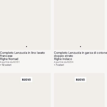
Completo Lenzuola in lino lavato
Completo Lenzuola in garza di cotone
francese
doppio strato
Righe Nomad
Righe Indaco
A partire da
€351
A partire da
€234
+ 12 colori
+ 7 colori
NUOVO
NUOVO