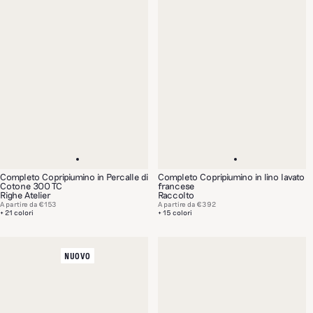
Completo Copripiumino in Percalle di
Completo Copripiumino in lino lavato
Cotone 300 TC
francese
Righe Atelier
Raccolto
A partire da
€153
A partire da
€392
+ 21 colori
+ 15 colori
NUOVO