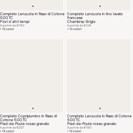
Completo Lenzuola in Raso di Cotone
Completo Lenzuola in lino lavato
500 TC
francese
Fiori d’altri tempi
Chambray Grigio
A partire da
€180
A partire da
€324
+ 12 colori
+ 13 colori
Completo Copripiumino in Raso di
Completo Lenzuola in Raso di Cotone
Cotone 500 TC
500 TC
Pied-de-Poule rosso granato
Pied-de-Poule rosso granato
A partire da
€207
A partire da
€180
+ 14 colori
+ 12 colori