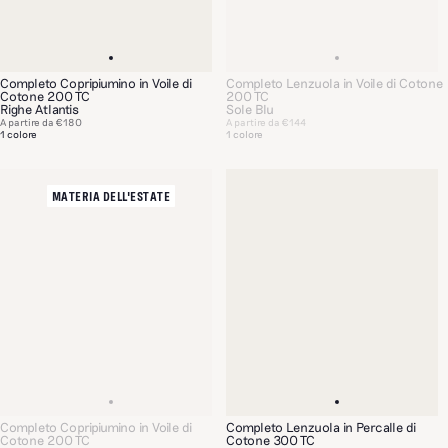
Completo Copripiumino in Voile di
Completo Lenzuola in Voile di Cotone
Cotone 200 TC
200 TC
Righe Atlantis
Sole Blu
A partire da
€180
A partire da
€144
1 colore
1 colore
MATERIA DELL'ESTATE
Completo Copripiumino in Voile di
Completo Lenzuola in Percalle di
Cotone 200 TC
Cotone 300 TC