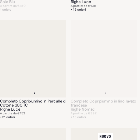
Sole Blu
Righe Luce
A partire da
€180
A partire da
€135
1 colore
+ 19 colori
Completo Copripiumino in Percalle di
Completo Copripiumino in lino lavato
Cotone 300 TC
francese
Righe Luce
Righe Nomad
A partire da
€153
A partire da
€392
+ 21 colori
+ 15 colori
NUOVO