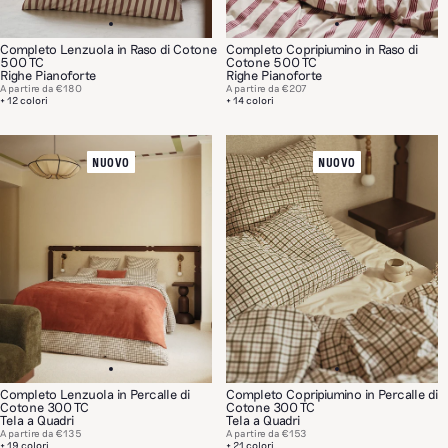
Completo Lenzuola in Raso di Cotone
Completo Copripiumino in Raso di
500 TC
Cotone 500 TC
Righe Pianoforte
Righe Pianoforte
A partire da
€180
A partire da
€207
+ 12 colori
+ 14 colori
NUOVO
NUOVO
Completo Lenzuola in Percalle di
Completo Copripiumino in Percalle di
Cotone 300 TC
Cotone 300 TC
Tela a Quadri
Tela a Quadri
A partire da
€135
A partire da
€153
+ 19 colori
+ 21 colori