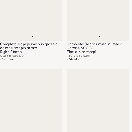
Completo Copripiumino in garza di
Completo Copripiumino in Raso di
cotone doppio strato
Cotone 500 TC
Righe Etereo
Fiori d’altri tempi
A partire da
€270
A partire da
€207
+ 12 colori
+ 14 colori