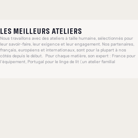
LES MEILLEURS ATELIERS
Nous travaillons avec des ateliers à taille humaine, sélectionnés pour
leur savoir-faire, leur exigence et leur engagement. Nos partenaires,
français, européens et internationaux, sont pour la plupart à nos
côtés depuis le début. Pour chaque matière, son expert : France pour
l’équipement, Portugal pour le linge de lit (un atelier familial
centenaire, référence mondiale dans ce domaine), Inde pour les
broderies délicates... De quoi proposer, toujours, les plus belles pièces
possibles.