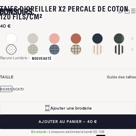
TAIES D'OREILLER X2 PERCALE DE COTON
-
RAYURE LUMIÈRE
120 FILS/CM²
40 €
Rayure Lumière
-
NOUVEAUTÉ
TAILLE
Guide des tailles
65X65
50X70
Ajouter une broderie
AJOUTER AU PANIER
40 €
En stock
-
Livraison estimée le lundi 10/08