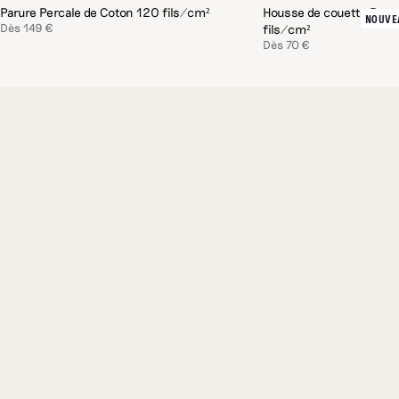
d’exception.
Parure Percale de Coton 120 fils/cm²
Housse de couette Perc
NOUVE
Dès
149 €
fils/cm²
Dès
70 €