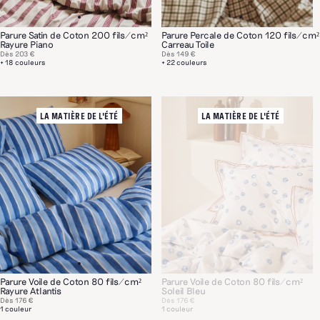
Parure Satin de Coton 200 fils/cm²
Parure Percale de Coton 120 fils/cm²
Rayure Piano
Carreau Toile
Dès
203 €
Dès
149 €
+ 18 couleurs
+ 22 couleurs
LA MATIÈRE DE L'ÉTÉ
LA MATIÈRE DE L'ÉTÉ
Parure Voile de Coton 80 fils/cm²
Parure Voile de Coton 80 fils/cm²
Rayure Atlantis
Soleil Bleu
Dès
176 €
Dès
176 €
1 couleur
1 couleur