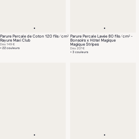
Parure Percale de Coton 120 fils/cm²
Parure Percale Lavée 80 fils/cm² -
Rayure Maxi Club
Bonsoirs x Hôtel Magique
Magique Stripes
Dès
149 €
+ 22 couleurs
Dès
207 €
+ 3 couleurs