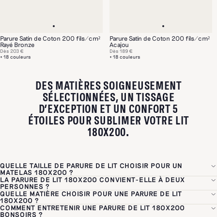
Parure Satin de Coton 200 fils/cm²
Parure Satin de Coton 200 fils/cm²
Rayé Bronze
Acajou
Dès
203 €
Dès
189 €
+ 18 couleurs
+ 18 couleurs
DES MATIÈRES SOIGNEUSEMENT
SÉLECTIONNÉES, UN TISSAGE
D’EXCEPTION ET UN CONFORT 5
ÉTOILES POUR SUBLIMER VOTRE LIT
180X200.
QUELLE TAILLE DE PARURE DE LIT CHOISIR POUR UN
MATELAS 180X200 ?
LA PARURE DE LIT 180X200 CONVIENT-ELLE À DEUX
Pour un matelas 180x200 cm, le drap-housse doit faire exactement
PERSONNES ?
180x200 cm pour s'ajuster pile poil et éviter les plis. Pour la housse
QUELLE MATIÈRE CHOISIR POUR UNE PARURE DE LIT
Oui, le format 180x200 cm est le format King Size par excellence,
de couette, vous avez deux options selon vos préférences : le
180X200 ?
conçu pour deux personnes partageant le même lit et recherchant un
COMMENT ENTRETENIR UNE PARURE DE LIT 180X200
260x240
cm, qui convient dans la majorité des cas avec une
Le choix de la matière dépend avant tout de vos habitudes de sommeil
maximum d'espace. La housse de couette associée, en
260x240 cm
,
BONSOIRS ?