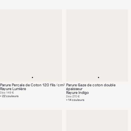
Parure Percale de Coton 120 fils/cm²
Parure Gaze de coton double
Rayure Lumière
épaisseur
Rayure Indigo
Dès
149 €
+ 22 couleurs
Dès
270 €
+ 14 couleurs