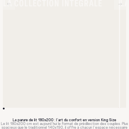
LA COLLECTION INTÉGRALE
LA
La parure de lit 180x200 : l'art du confort en version King Size
Le lit 180x200 cm est aujourd'hui le format de prédilection des couples. Plus
spacieux que le traditionnel 140x190, il offre à chacun l'espace nécessaire