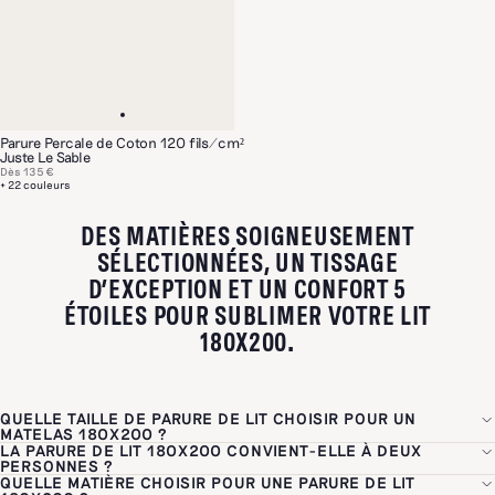
Parure Percale de Coton 120 fils/cm²
Juste Le Sable
Dès
135 €
+ 22 couleurs
DES MATIÈRES SOIGNEUSEMENT
SÉLECTIONNÉES, UN TISSAGE
D’EXCEPTION ET UN CONFORT 5
ÉTOILES POUR SUBLIMER VOTRE LIT
180X200.
QUELLE TAILLE DE PARURE DE LIT CHOISIR POUR UN
MATELAS 180X200 ?
LA PARURE DE LIT 180X200 CONVIENT-ELLE À DEUX
Pour un matelas 180x200 cm, le drap-housse doit faire exactement
PERSONNES ?
180x200 cm pour s'ajuster pile poil et éviter les plis. Pour la housse
QUELLE MATIÈRE CHOISIR POUR UNE PARURE DE LIT
Oui, le format 180x200 cm est le format King Size par excellence,
de couette, vous avez deux options selon vos préférences : le