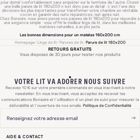
pour dormir confortablement sans empiéter sur le territoire de l'autre. Choisir
une belle parure de lit 180x200 n'est donc pas un detail : c'est l'une des
décisions les plus importantes pour transformer votre chambre en véritable
cocon et garantir des nuits réparatrices, nuit après nuit.
Chez Bonsoirs, nous avons pensé nos parures de lit 180x200 pour répondre à
une exigence simple : vous offrir le meilleur linge de lit, dans les meilleures
matières naturelles, à un prix juste.
Les bonnes dimensions pour un matelas 160x200 cm
Homepage
/
Linge de lit
/
Parures de lit
/
Parure de lit 180x200
Avant de choisir votre matière, il est essentiel de partir sur les bonnes
RETOURS GRATUITS
dimensions. Pour un matelas 160x200 cm, le drap-housse doit faire
Vous disposez de 30 jours pour tester nos produits
exactement 160x200 cm afin de s'ajuster parfaitement et éviter tout
plissement durant la nuit. Pour la housse de couette, nous recommandons le
240x220 cm dans la grande majorité des cas, pour une retombée de 30 cm
bien équilibrée de chaque côté du lit. Si vous préférez un effet plus généreux
et enveloppant, le 260x240 cm avec une retombée de 50 cm est une
excellente option. Le drap plat, lui, se choisit en 270x310 cm pour vous
VOTRE LIT VA ADORER NOUS SUIVRE
envelopper intégralement de la tête aux pieds. Enfin, pour les taies d'oreiller,
tout dépend de vos oreillers : le 65x65 cm pour les formats carrés, le 50x70
Recevez 10 € sur votre première commande en vous inscrivant à notre
cm pour les rectangulaires.
newsletter. En vous inscrivant, vous acceptez de recevoir les
communications Bonsoirs et l'utilisation d'un pixel de suivi pour mesurer la
Quelle matière pour votre parure de lit 180x200 ?
délivrabilité et l'ouverture de nos emails.
Politique de Confidentialité
Le choix de la matière est au cœur de l'expérience Bonsoirs. Parce que
chaque dormeur est différent, nous proposons plusieurs tissus aux
caractéristiques bien distinctes, tous disponibles au format 160x200.
La
parure de lit percale de coton
est sans doute la plus emblématique de nos
collections. Tissée avec une densité de 120 fils/cm², elle se distingue par
AIDE & CONTACT
son toucher sec et légèrement craquant qui s'assouplit magnifiquement au fil