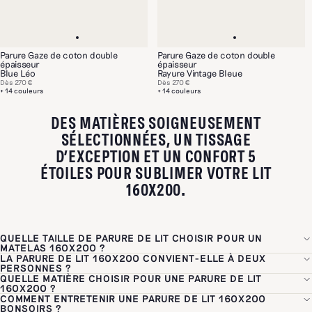
Parure Gaze de coton double
Parure Gaze de coton double
épaisseur
épaisseur
Blue Léo
Rayure Vintage Bleue
Dès
270 €
Dès
270 €
+ 14 couleurs
+ 14 couleurs
DES MATIÈRES SOIGNEUSEMENT
SÉLECTIONNÉES, UN TISSAGE
D’EXCEPTION ET UN CONFORT 5
ÉTOILES POUR SUBLIMER VOTRE LIT
160X200.
QUELLE TAILLE DE PARURE DE LIT CHOISIR POUR UN
MATELAS 160X200 ?
LA PARURE DE LIT 160X200 CONVIENT-ELLE À DEUX
Pour un matelas 160x200 cm, le drap-housse doit faire exactement
PERSONNES ?
160x200 cm pour s'ajuster pile poil et éviter les plis. Pour la housse
QUELLE MATIÈRE CHOISIR POUR UNE PARURE DE LIT
Oui, le format 160x200 est le format double par excellence, conçu
de couette, vous avez deux options selon vos préférences : le
160X200 ?
pour deux personnes partageant le même lit. La housse de couette
COMMENT ENTRETENIR UNE PARURE DE LIT 160X200
240x220 cm
, qui convient dans 95% des cas avec une retombée de
Le choix de la matière dépend avant tout de vos habitudes de sommeil
associée, en 240x220 cm ou 260x240 cm selon votre préférence de
BONSOIRS ?