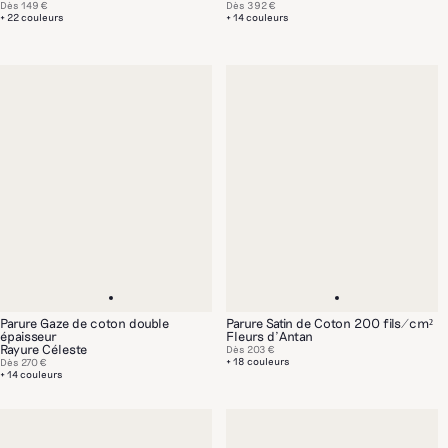
Dès
149 €
Dès
392 €
+ 22 couleurs
+ 14 couleurs
Parure Gaze de coton double
Parure Satin de Coton 200 fils/cm²
épaisseur
Fleurs d'Antan
Rayure Céleste
Dès
203 €
+ 18 couleurs
Dès
270 €
+ 14 couleurs