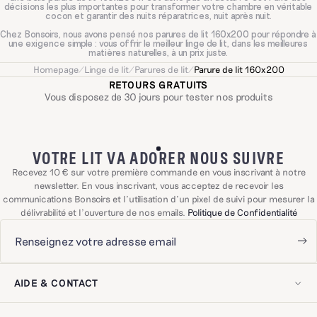
décisions les plus importantes pour transformer votre chambre en véritable
cocon et garantir des nuits réparatrices, nuit après nuit.
Chez Bonsoirs, nous avons pensé nos parures de lit 160x200 pour répondre à
une exigence simple : vous offrir le meilleur linge de lit, dans les meilleures
matières naturelles, à un prix juste.
Homepage
/
Linge de lit
/
Parures de lit
/
Parure de lit 160x200
Les bonnes dimensions pour un matelas 160x200 cm
RETOURS GRATUITS
Vous disposez de 30 jours pour tester nos produits
Avant de choisir votre matière, il est essentiel de partir sur les bonnes
dimensions. Pour un matelas 160x200 cm, le drap-housse doit faire
exactement 160x200 cm afin de s'ajuster parfaitement et éviter tout
plissement durant la nuit. Pour la housse de couette, nous recommandons le
240x220 cm dans la grande majorité des cas, pour une retombée de 30 cm
VOTRE LIT VA ADORER NOUS SUIVRE
bien équilibrée de chaque côté du lit. Si vous préférez un effet plus généreux
et enveloppant, le 260x240 cm avec une retombée de 50 cm est une
Recevez 10 € sur votre première commande en vous inscrivant à notre
excellente option. Le drap plat, lui, se choisit en 270x310 cm pour vous
envelopper intégralement de la tête aux pieds. Enfin, pour les taies d'oreiller,
newsletter. En vous inscrivant, vous acceptez de recevoir les
tout dépend de vos oreillers : le 65x65 cm pour les formats carrés, le 50x70
communications Bonsoirs et l'utilisation d'un pixel de suivi pour mesurer la
cm pour les rectangulaires.
délivrabilité et l'ouverture de nos emails.
Politique de Confidentialité
Quelle matière pour votre parure de lit 160x200 ?
Le choix de la matière est au cœur de l'expérience Bonsoirs. Parce que
chaque dormeur est différent, nous proposons plusieurs tissus aux
caractéristiques bien distinctes, tous disponibles au format 160x200.
AIDE & CONTACT
La
parure de lit percale de coton
est sans doute la plus emblématique de nos
collections. Tissée avec une densité de 120 fils/cm², elle se distingue par
Mon compte
son toucher sec et légèrement craquant qui s'assouplit magnifiquement au fil