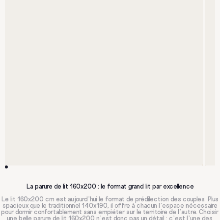
La parure de lit 160x200 : le format grand lit par excellence
Le lit 160x200 cm est aujourd'hui le format de prédilection des couples. Plus
spacieux que le traditionnel 140x190, il offre à chacun l'espace nécessaire
pour dormir confortablement sans empiéter sur le territoire de l'autre. Choisir
une belle parure de lit 160x200 n'est donc pas un détail : c'est l'une des