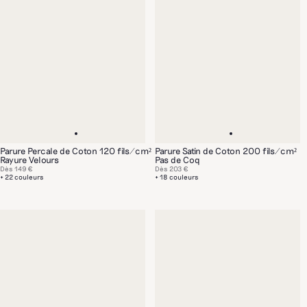
Parure Percale de Coton 120 fils/cm²
Parure Satin de Coton 200 fils/cm²
Rayure Velours
Pas de Coq
Dès
149 €
Dès
203 €
+ 22 couleurs
+ 18 couleurs