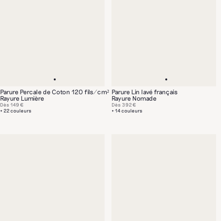
Parure Percale de Coton 120 fils/cm²
Parure Lin lavé français
Rayure Lumière
Rayure Nomade
Dès
149 €
Dès
392 €
+ 22 couleurs
+ 14 couleurs