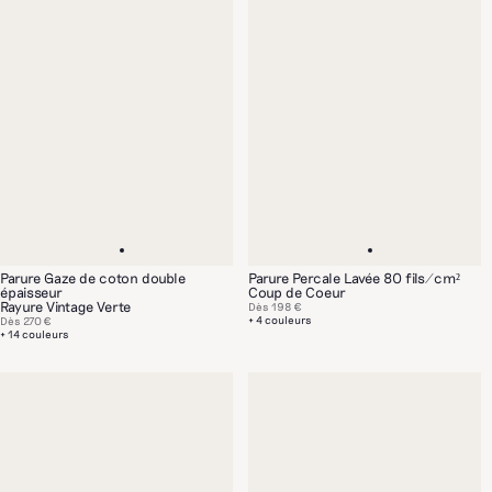
Parure Gaze de coton double
Parure Percale Lavée 80 fils/cm²
épaisseur
Coup de Coeur
Rayure Vintage Verte
Dès
198 €
+ 4 couleurs
Dès
270 €
+ 14 couleurs