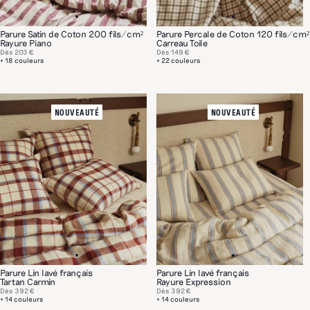
Parure Satin de Coton 200 fils/cm²
Parure Percale de Coton 120 fils/cm²
Rayure Piano
Carreau Toile
Dès
203 €
Dès
149 €
+ 18 couleurs
+ 22 couleurs
NOUVEAUTÉ
NOUVEAUTÉ
Parure Lin lavé français
Parure Lin lavé français
Tartan Carmin
Rayure Expression
Dès
392 €
Dès
392 €
+ 14 couleurs
+ 14 couleurs