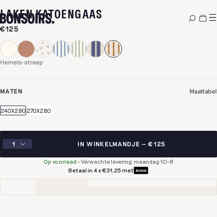
-
HEMELS-STREEP
LAKEN KATOENGAAS
€125
Hemels-streep
MATEN
Maattabel
240X280
270X280
IN WINKELMANDJE
€125
Op voorraad
-
Verwachte levering: maandag 10-8
Betaal in 4 x €31,25 met