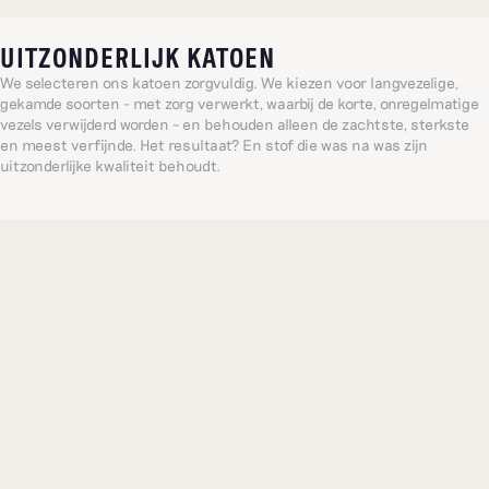
UITZONDERLIJK KATOEN
We selecteren ons katoen zorgvuldig. We kiezen voor langvezelige,
gekamde soorten - met zorg verwerkt, waarbij de korte, onregelmatige
vezels verwijderd worden – en behouden alleen de zachtste, sterkste
en meest verfijnde. Het resultaat? En stof die was na was zijn
uitzonderlijke kwaliteit behoudt.