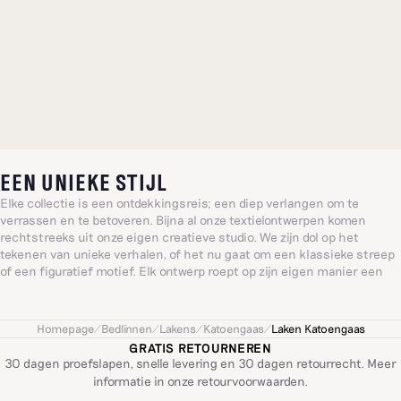
EEN UNIEKE STIJL
Elke collectie is een ontdekkingsreis; een diep verlangen om te
verrassen en te betoveren. Bijna al onze textielontwerpen komen
rechtstreeks uit onze eigen creatieve studio. We zijn dol op het
tekenen van unieke verhalen, of het nu gaat om een klassieke streep
of een figuratief motief. Elk ontwerp roept op zijn eigen manier een
bijzonder, gevoelig of vrolijk idee op, geïnspireerd door het alledaagse:
een wereld gevormd door warmte en intuïtie.
Homepage
/
Bedlinnen
/
Lakens
/
Katoengaas
/
Laken Katoengaas
GRATIS RETOURNEREN
30 dagen proefslapen, snelle levering en 30 dagen retourrecht. Meer
informatie in onze
retourvoorwaarden
.