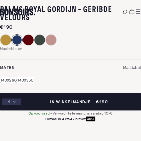
PALAIS ROYAL GORDIJN – GERIBDE
-
NACHTBLAUW
VELOURS
€190
Nachtblauw
MATEN
Maattabel
140X260
140X350
IN WINKELMANDJE
€190
Op voorraad
-
Verwachte levering: maandag 10-8
Betaal in 4 x €47,5 met