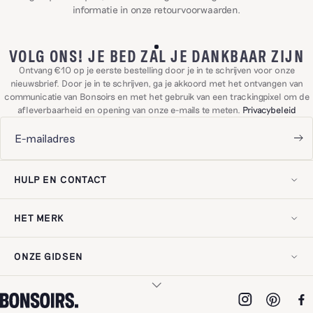
informatie in onze
retourvoorwaarden
.
VOLG ONS! JE BED ZAL JE DANKBAAR ZIJN
Ontvang €10 op je eerste bestelling door je in te schrijven voor onze
nieuwsbrief. Door je in te schrijven, ga je akkoord met het ontvangen van
communicatie van Bonsoirs en met het gebruik van een trackingpixel om de
afleverbaarheid en opening van onze e-mails te meten.
Privacybeleid
HULP EN CONTACT
Lid worden
Neem contact met ons op!
HET MERK
Levering en retouren
Veelgestelde vragen
Onze geschiedenis
Mijn herroepingsrecht uitoefenen
Onze expertise
Klantbeoordelingen
ONZE GIDSEN
Onze engagementen
Wettelijke vermeldingen
Digitale cadeaubon
Privacybeleid
Onderhoudsgids
Ons adres
Digitale toegankelijkheid
Uw bedlinnen kiezen
Pro ruimte
Uw beddengoed kiezen
Werken bij Bonsoirs
ONZE MATERIALEN
Uw badlinnen kiezen