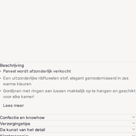
Beschrijving
Paneel wordt afzonderlijk verkocht
Een uitzonderlijke ribfluwelen stof, elegant gemoderniseerd in zes
warme kleuren
Gordijnen met ringen aan lussen makkelijk op te hangen en geschikt
voor elke kamer!
Lees meer
Confectie en knowhow
We selecteren elk van onze partners met grote zorg, op basis van hun
Verzorgingstips
vakmanschap, de kwaliteit van hun producten en milieugerelateerde
Professioneel wassen aanbevolen
De kunst van het detail
en maatschappelijke criteria.
Bij Bonsoirs laten we niets aan het toeval over. We werken samen met
Klantrecensie: