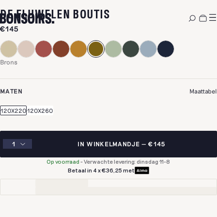
-
BRONS
DE FLUWELEN BOUTIS
€145
Brons
MATEN
Maattabel
120X220
120X260
IN WINKELMANDJE
€145
Op voorraad
-
Verwachte levering: dinsdag 11-8
Betaal in 4 x €36,25 met