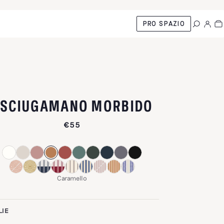
PRO SPAZIO
-
CARAMEL
ASCIUGAMANO MORBIDO
€55
Caramello
LIE