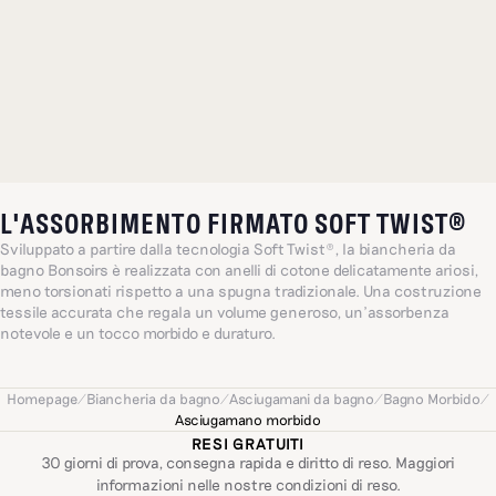
L'ASSORBIMENTO FIRMATO SOFT TWIST®
Sviluppato a partire dalla tecnologia Soft Twist®, la biancheria da
bagno Bonsoirs è realizzata con anelli di cotone delicatamente ariosi,
meno torsionati rispetto a una spugna tradizionale. Una costruzione
tessile accurata che regala un volume generoso, un'assorbenza
notevole e un tocco morbido e duraturo.
Homepage
/
Biancheria da bagno
/
Asciugamani da bagno
/
Bagno Morbido
/
Asciugamano morbido
RESI GRATUITI
30 giorni di prova, consegna rapida e diritto di reso. Maggiori
informazioni nelle nostre
condizioni di reso
.