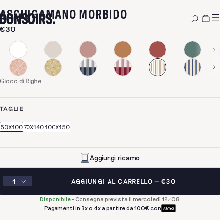
-
GIOCO DI RIGHE
ASCIUGAMANO MORBIDO
€30
Gioco di Righe
TAGLIE
50X100
70X140
100X150
Aggiungi ricamo
AGGIUNGI AL CARRELLO
€30
Disponibile
-
Consegna prevista il mercoledì 12/08
Pagamenti in 3x o 4x a partire da 100€ con