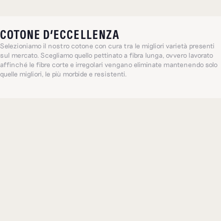
COTONE D’ECCELLENZA
Selezioniamo il nostro cotone con cura tra le migliori varietà presenti
sul mercato. Scegliamo quello pettinato a fibra lunga, ovvero lavorato
affinché le fibre corte e irregolari vengano eliminate mantenendo solo
quelle migliori, le più morbide e resistenti.