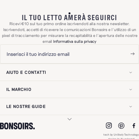
IL TUO LETTO AMERÀ SEGUIRCI
Ricevi €10 sul tuo primo ordine iscrivendoti alla nostra newsletter.
Iscrivendoti, accetti di ricevere le comunicazioni Bonsoirs e l'utilizzo di un
pixel di tracciamento per misurare la recapitabilità e l'apertura delle nostre
email
Informativa sulla privacy
AIUTO E CONTATTI
Il mio account
Contattaci!
IL MARCHIO
Spedizioni e resi
Domande frequenti
La nostra storia
Esercitare il diritto di recesso
Il nostro savoir-faire
Recensioni dei clienti
LE NOSTRE GUIDE
Il nostro impegno
Avviso legale
Gift card digitale
Informativa sulla privacy
Guida alla cura
Indirizzo
Accessibilità digitale
Scegliere le lenzuola
Pro Spazio
Scegliere guanciali e piumini
Lavora con noi
I NOSTRI MATERIALI
Scegliere gli asciugamani
Recensioni dei clienti
tech by Unlikely Technology
Scegliere le tende
Novità
design by Numbered