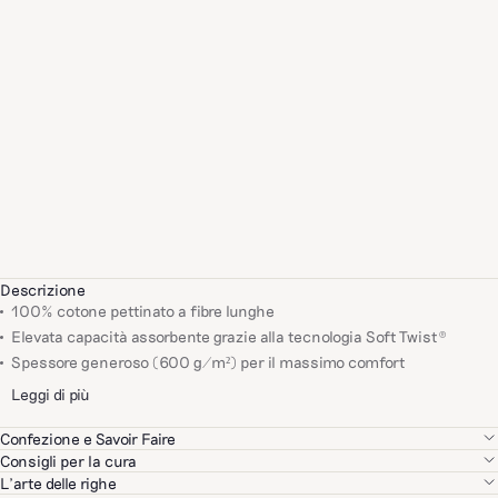
Descrizione
100% cotone pettinato a fibre lunghe
Elevata capacità assorbente grazie alla tecnologia Soft Twist®
Spessore generoso (600 g/m²) per il massimo comfort
Leggi di più
Confezione e Savoir Faire
Selezioniamo con rigore ciascuno dei nostri partner in base al loro
Consigli per la cura
know-how, alla qualità dei loro prodotti e a criteri ambientali e sociali.
Lavare a 40°C, evitando l'ammorbidente.
L’arte delle righe