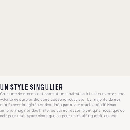
UN STYLE SINGULIER
Chacune de nos collections est une invitation à la découverte ; une
volonté de surprendre sans cesse renouvelée. La majorité de nos
motifs sont imaginés et dessinés par notre studio créatif. Nous
aimons imaginer des histoires qui ne ressemblent qu’à nous, que ce
soit pour une rayure classique ou pour un motif figuratif, qui est
souvent dessiné à la main. Chacun évoque à sa manière un imaginaire
singulier, sensible et joyeux inspiré du quotidien ; un univers façonné