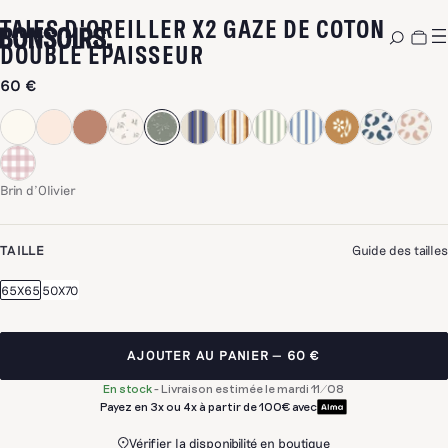
TAIES D'OREILLER X2 GAZE DE COTON
-
BRIN D'OLIVIER
DOUBLE ÉPAISSEUR
60 €
Brin d'Olivier
TAILLE
Guide des tailles
65X65
50X70
AJOUTER AU PANIER
60 €
En stock
-
Livraison estimée le mardi 11/08
Payez en 3x ou 4x à partir de 100€ avec
Vérifier la disponibilité en boutique