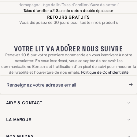
avec cœur et intuition.
Homepage
/
Linge de lit
/
Taies d'oreiller
/
Gaze de coton
/
Taies d'oreiller x2 Gaze de coton double épaisseur
RETOURS GRATUITS
Vous disposez de 30 jours pour tester nos produits
VOTRE LIT VA ADORER NOUS SUIVRE
Recevez 10 € sur votre première commande en vous inscrivant à notre
newsletter. En vous inscrivant, vous acceptez de recevoir les
communications Bonsoirs et l'utilisation d'un pixel de suivi pour mesurer la
délivrabilité et l'ouverture de nos emails.
Politique de Confidentialité
AIDE & CONTACT
Mon compte
Contactez-nous !
LA MARQUE
Livraison & retours
Effectuer un retour
Notre histoire
Exercer mon droit de rétractation
Notre savoir-faire
Questions fréquentes
NOS GUIDES