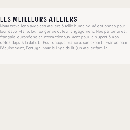
LES MEILLEURS ATELIERS
Nous travaillons avec des ateliers à taille humaine, sélectionnés pour
leur savoir-faire, leur exigence et leur engagement. Nos partenaires,
français, européens et internationaux, sont pour la plupart à nos
côtés depuis le début. Pour chaque matière, son expert : France pour
l’équipement, Portugal pour le linge de lit (un atelier familial
centenaire, référence mondiale dans ce domaine), Inde pour les
broderies délicates... De quoi proposer, toujours, les plus belles pièces
possibles.