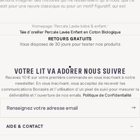
soit pour une rayure classique ou pour un motif figuratif, qui est
souvent dessiné à la main. Chacun évoque à sa manière un imaginaire
singulier, sensible et joyeux inspiré du quotidien ; un univers façonné
avec cœur et intuition.
Homepage
/
Percale Lavée bébé & enfant
/
Taie d'oreiller Percale Lavée Enfant en Coton Biologique
RETOURS GRATUITS
Vous disposez de 30 jours pour tester nos produits
VOTRE LIT VA ADORER NOUS SUIVRE
Recevez 10 € sur votre première commande en vous inscrivant à notre
newsletter. En vous inscrivant, vous acceptez de recevoir les
communications Bonsoirs et l'utilisation d'un pixel de suivi pour mesurer la
délivrabilité et l'ouverture de nos emails.
Politique de Confidentialité
AIDE & CONTACT
Mon compte