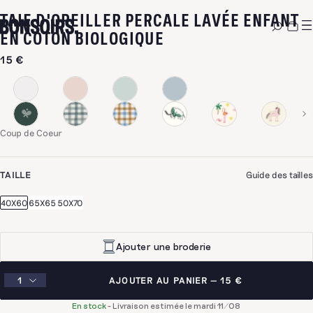
TAIE D'OREILLER PERCALE LAVÉE ENFANT
-
COUP DE COEUR
EN COTON BIOLOGIQUE
15 €
Coup de Coeur
TAILLE
Guide des tailles
40X60
65X65
50X70
Ajouter une broderie
AJOUTER AU PANIER
15 €
En stock
-
Livraison estimée le mardi 11/08