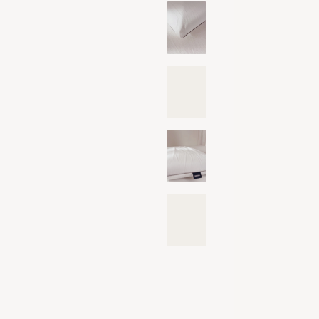
Lan
Lan
Pro
Ontd