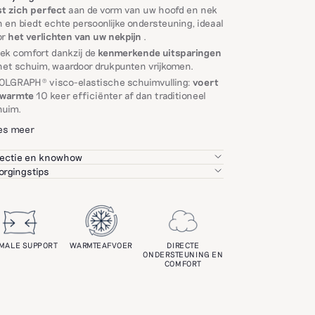
st zich perfect
aan de vorm van uw hoofd en nek
 en biedt echte persoonlijke ondersteuning, ideaal
or
het verlichten van uw nekpijn
.
ek comfort dankzij de
kenmerkende uitsparingen
het schuim, waardoor drukpunten vrijkomen.
OLGRAPH® visco-elastische schuimvulling:
voert
 warmte
10 keer efficiënter af dan traditioneel
huim.
es meer
ectie en knowhow
electeren elk van onze partners met grote zorg, op
orgingstips
s van hun vakmanschap, de kwaliteit van hun
 de levensduur van uw kussen te garanderen,
ucten en milieugerelateerde en maatschappelijke
g u het schuim niet wassen.
ria.
een de percal hoes is wasbaar in de machine (op
°C)
doel: je het beste vakmanschap tegen de beste
s garanderen.
sco-elastisch schuim van 100% polyurethaan
IMALE SUPPORT
WARMTEAFVOER
DIRECTE
ONDERSTEUNING EN
randeerd zonder stoffen die schadelijk zijn voor de
s van perkalkatoen, draaddichtheid 91,
COMFORT
ndheid en het milieu.
neembare hoes
eerbaarheid
d van weven van de tijk: Pakistan