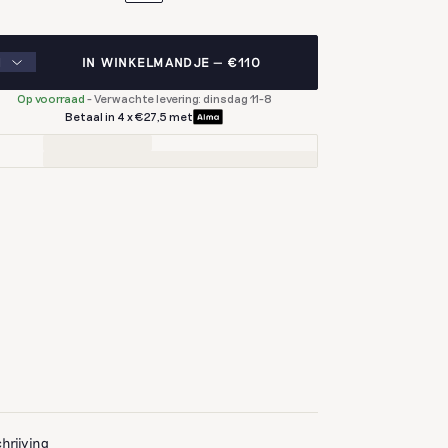
IN WINKELMANDJE
€110
Op voorraad
-
Verwachte levering: dinsdag 11-8
Betaal in 4 x €27,5 met
hrijving