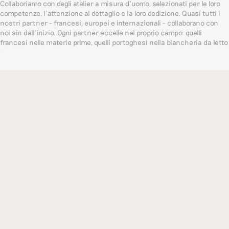
Collaboriamo con degli atelier a misura d’uomo, selezionati per le loro
competenze, l’attenzione al dettaglio e la loro dedizione. Quasi tutti i
nostri partner - francesi, europei e internazionali - collaborano con
noi sin dall’inizio. Ogni partner eccelle nel proprio campo: quelli
francesi nelle materie prime, quelli portoghesi nella biancheria da letto
(un’azienda centenaria a conduzione familiare, punto di riferimento
per il settore a livello globale) e quelli indiani nei ricami delicati. Tutto
questo ci permette di proporre i migliori articoli.