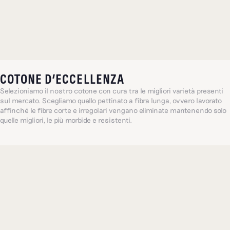
COTONE D’ECCELLENZA
Selezioniamo il nostro cotone con cura tra le migliori varietà presenti
sul mercato. Scegliamo quello pettinato a fibra lunga, ovvero lavorato
affinché le fibre corte e irregolari vengano eliminate mantenendo solo
quelle migliori, le più morbide e resistenti.