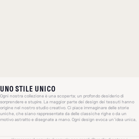
UNO STILE UNICO
Ogni nostra collezione è una scoperta; un profondo desiderio di
sorprendere e stupire. La maggior parte dei design dei tessuti hanno
origine nel nostro studio creativo. Ci piace immaginare delle storie
uniche, che siano rappresentate da delle classiche righe o da un
motivo astratto e disegnate a mano. Ogni design evoca un’idea unica,
brillante e sensibile ispirata dalla quotidianità, un universo che si ispira
all’amore e l’intuizione.