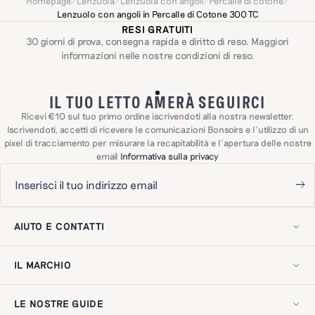
Homepage
/
Lenzuola
/
Lenzuola con angoli
/
Percalle di cotone
/
Lenzuolo con angoli in Percalle di Cotone 300 TC
RESI GRATUITI
30 giorni di prova, consegna rapida e diritto di reso. Maggiori
informazioni nelle nostre
condizioni di reso
.
IL TUO LETTO AMERÀ SEGUIRCI
Ricevi €10 sul tuo primo ordine iscrivendoti alla nostra newsletter.
Iscrivendoti, accetti di ricevere le comunicazioni Bonsoirs e l'utilizzo di un
pixel di tracciamento per misurare la recapitabilità e l'apertura delle nostre
email
Informativa sulla privacy
AIUTO E CONTATTI
Il mio account
Contattaci!
IL MARCHIO
Spedizioni e resi
Domande frequenti
La nostra storia
Esercitare il diritto di recesso
Il nostro savoir-faire
Recensioni dei clienti
LE NOSTRE GUIDE
Il nostro impegno
Avviso legale