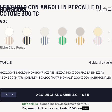
LENZUOLO CON ANGOLI IN PERCALLE DI
-
RIGHE CLUB ROSSE
COTONE 300 TC
€35
Righe Club Rosse
TAGLIE
Guida alle taglie
90X200 (SINGOLO)
140X190 (PIAZZA E MEZZA)
140X200 (PIAZZA E MEZZA)
160X200 (MATRIMONIALE)
180X200 (MATRIMONIALE)
200X200 (MATRIMONIALE)
AGGIUNGI AL CARRELLO
€35
Disponibile
-
Consegna prevista il martedì 11/08
Pagamenti in 3x o 4x a partire da 100€ con