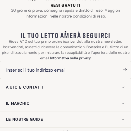
RESI GRATUITI
30 giorni di prova, consegna rapida e diritto di reso. Maggiori
informazioni nelle nostre
condizioni di reso
.
IL TUO LETTO AMERÀ SEGUIRCI
Ricevi €10 sul tuo primo ordine iscrivendoti alla nostra newsletter.
Iscrivendoti, accetti di ricevere le comunicazioni Bonsoirs e l'utilizzo di un
pixel di tracciamento per misurare la recapitabilità e l'apertura delle nostre
email
Informativa sulla privacy
AIUTO E CONTATTI
Il mio account
Contattaci!
IL MARCHIO
Spedizioni e resi
Domande frequenti
La nostra storia
Esercitare il diritto di recesso
Il nostro savoir-faire
Recensioni dei clienti
LE NOSTRE GUIDE
Il nostro impegno
Avviso legale
Gift card digitale
Informativa sulla privacy
Guida alla cura
Indirizzo