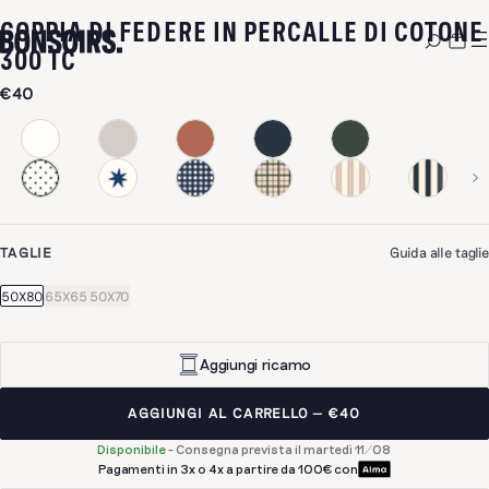
COPPIA DI FEDERE IN PERCALLE DI COTONE
300 TC
€40
TAGLIE
Guida alle taglie
50X80
65X65
50X70
Aggiungi ricamo
AGGIUNGI AL CARRELLO
€40
Disponibile
-
Consegna prevista il martedì 11/08
Pagamenti in 3x o 4x a partire da 100€ con