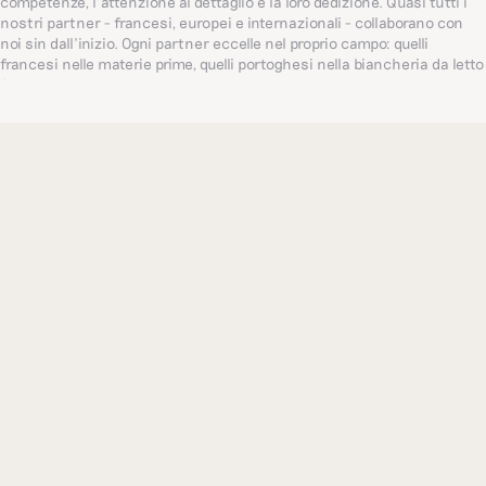
competenze, l’attenzione al dettaglio e la loro dedizione. Quasi tutti i
nostri partner - francesi, europei e internazionali - collaborano con
noi sin dall’inizio. Ogni partner eccelle nel proprio campo: quelli
francesi nelle materie prime, quelli portoghesi nella biancheria da letto
(un’azienda centenaria a conduzione familiare, punto di riferimento
per il settore a livello globale) e quelli indiani nei ricami delicati. Tutto
questo ci permette di proporre i migliori articoli.