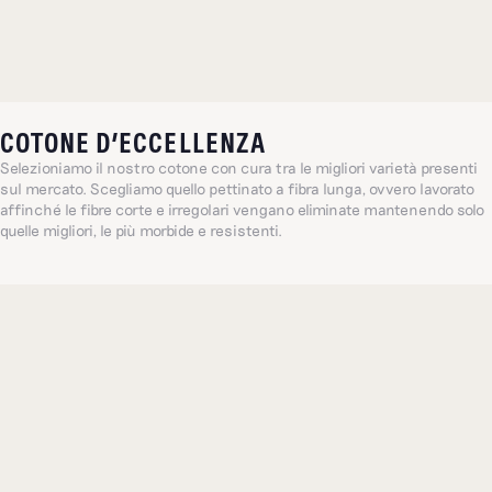
COTONE D’ECCELLENZA
Selezioniamo il nostro cotone con cura tra le migliori varietà presenti
sul mercato. Scegliamo quello pettinato a fibra lunga, ovvero lavorato
affinché le fibre corte e irregolari vengano eliminate mantenendo solo
quelle migliori, le più morbide e resistenti.