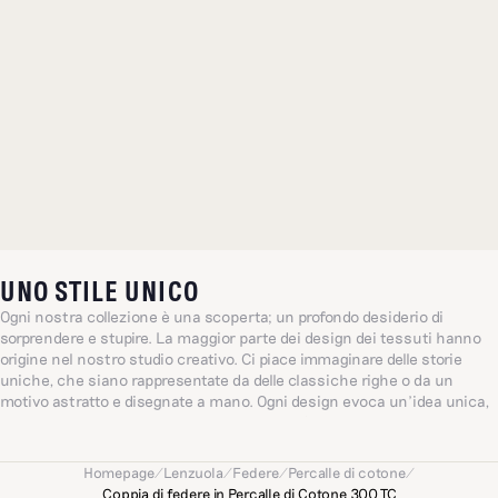
UNO STILE UNICO
Ogni nostra collezione è una scoperta; un profondo desiderio di
sorprendere e stupire. La maggior parte dei design dei tessuti hanno
origine nel nostro studio creativo. Ci piace immaginare delle storie
uniche, che siano rappresentate da delle classiche righe o da un
motivo astratto e disegnate a mano. Ogni design evoca un’idea unica,
brillante e sensibile ispirata dalla quotidianità, un universo che si ispira
all’amore e l’intuizione.
Homepage
/
Lenzuola
/
Federe
/
Percalle di cotone
/
Coppia di federe in Percalle di Cotone 300 TC