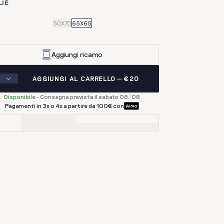
LIE
50X70
65X65
Aggiungi ricamo
AGGIUNGI AL CARRELLO
€20
Disponibile
-
Consegna prevista il sabato 08/08
Pagamenti in 3x o 4x a partire da 100€ con