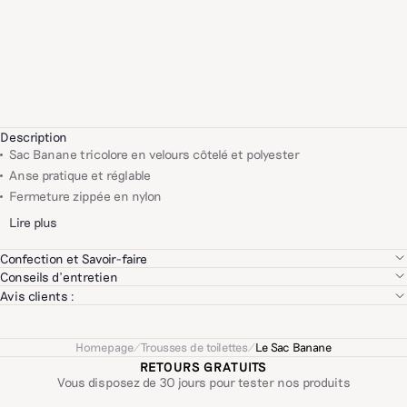
Description
Sac Banane tricolore en velours côtelé et polyester
Anse pratique et réglable
Fermeture zippée en nylon
Lire plus
Confection et Savoir-faire
Confectionné et teinté en Chine
Conseils d'entretien
Coton et polyester
Avis clients :
Nous travaillons avec plusieurs ateliers de confection, qui bichonnent
et subliment vos futurs produits Bonsoirs. Notre critère de sélection
? Partager le même souci du détail et l’amour des belles finitions !
Homepage
/
Trousses de toilettes
/
Le Sac Banane
RETOURS GRATUITS
Vous disposez de 30 jours pour tester nos produits