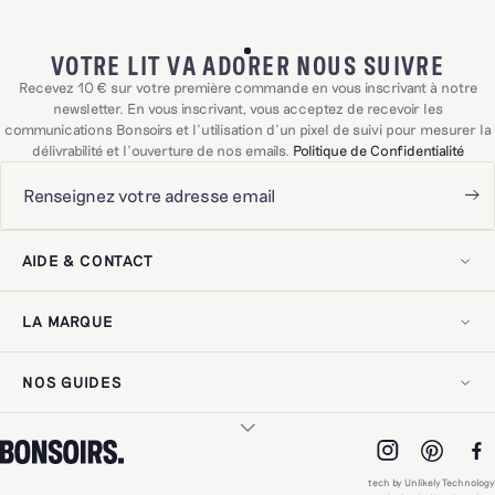
VOTRE LIT VA ADORER NOUS SUIVRE
Recevez 10 € sur votre première commande en vous inscrivant à notre
newsletter. En vous inscrivant, vous acceptez de recevoir les
communications Bonsoirs et l'utilisation d'un pixel de suivi pour mesurer la
délivrabilité et l'ouverture de nos emails.
Politique de Confidentialité
AIDE & CONTACT
Mon compte
Contactez-nous !
LA MARQUE
Livraison & retours
Effectuer un retour
Notre histoire
Exercer mon droit de rétractation
Notre savoir-faire
Questions fréquentes
NOS GUIDES
Nos engagements
Conditions générales de ventes
On recycle !
Mentions légales
Guide d'entretien
Nos adresses
Politique de confidentialité
Choisir son linge de lit
Professionnels
Accessibilité numérique
Choisir sa literie
Nous rejoindre
NOS MATIÈRES
Choisir son linge de bain
Avis clients
tech by Unlikely Technology
Choisir ses rideaux
Nouveautés