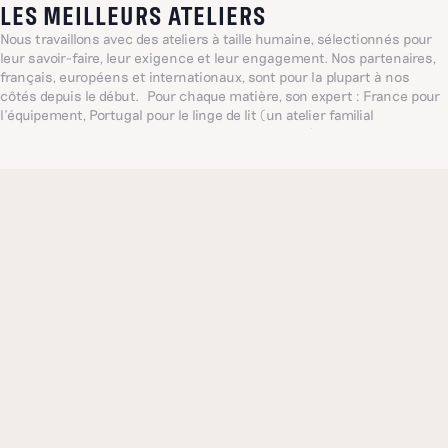
LES MEILLEURS ATELIERS
Nous travaillons avec des ateliers à taille humaine, sélectionnés pour
leur savoir-faire, leur exigence et leur engagement. Nos partenaires,
français, européens et internationaux, sont pour la plupart à nos
côtés depuis le début. Pour chaque matière, son expert : France pour
l’équipement, Portugal pour le linge de lit (un atelier familial
centenaire, référence mondiale dans ce domaine), Inde pour les
broderies délicates... De quoi proposer, toujours, les plus belles pièces
possibles.