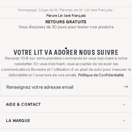
singulier, sensible et joyeux inspiré du quotidien ; un univers façonné
avec cœur et intuition.
Homepage
/
Linge de lit
/
Parures de lit
/
Lin lavé français
/
Parure Lin lavé français
RETOURS GRATUITS
Vous disposez de 30 jours pour tester nos produits
VOTRE LIT VA ADORER NOUS SUIVRE
Recevez 10 € sur votre première commande en vous inscrivant à notre
newsletter. En vous inscrivant, vous acceptez de recevoir les
communications Bonsoirs et l'utilisation d'un pixel de suivi pour mesurer la
délivrabilité et l'ouverture de nos emails.
Politique de Confidentialité
AIDE & CONTACT
Mon compte
Contactez-nous !
LA MARQUE
Livraison & retours
Effectuer un retour
Notre histoire