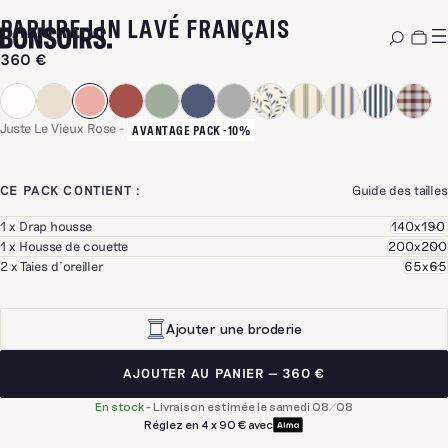
-
JUSTE LE VIE
PARURE LIN LAVÉ FRANÇAIS
360 €
Juste Le Vieux Rose
-
AVANTAGE PACK -10%
CE PACK CONTIENT :
Guide des tailles
1 x Drap housse
1 x Housse de couette
2 x Taies d'oreiller
Ajouter une broderie
AJOUTER AU PANIER
360 €
En stock
-
Livraison estimée le samedi 08/08
Réglez en 4 x 90 € avec