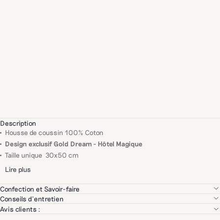
Description
Housse de coussin 100% Coton
Design exclusif Gold Dream - Hôtel Magique
Taille unique 30x50 cm
Lire plus
Confection et Savoir-faire
Nous sélectionnons rigoureusement chacun de nos partenaires sur la
Conseils d'entretien
base de leur savoir-faire, la qualité de leurs produits ainsi que sur des
Lavage chez un professionnel recommandé
Avis clients :
critères environnementaux et sociétaux.
Repassage à faible température sur l’envers