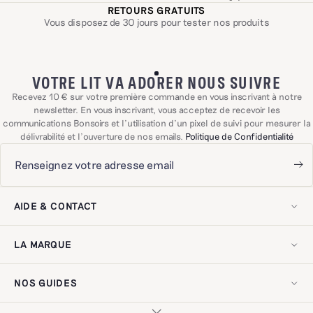
RETOURS GRATUITS
Vous disposez de 30 jours pour tester nos produits
VOTRE LIT VA ADORER NOUS SUIVRE
Recevez 10 € sur votre première commande en vous inscrivant à notre
newsletter. En vous inscrivant, vous acceptez de recevoir les
communications Bonsoirs et l'utilisation d'un pixel de suivi pour mesurer la
délivrabilité et l'ouverture de nos emails.
Politique de Confidentialité
AIDE & CONTACT
Nous rejoindre
Contactez-nous !
LA MARQUE
Livraison & retours
Questions fréquentes
Notre histoire
Exercer mon droit de rétractation
Notre savoir-faire
Avis clients
NOS GUIDES
Nos engagements
Mentions légales
On recycle !
Politique de confidentialité
Guide d'entretien
Nos adresses
Accessibilité numérique