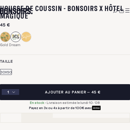
HOUSSE DE COUSSIN - BONSOIRS X HÔTEL
-
GOLD DREAM
MAGIQUE
45 €
Gold Dream
TAILLE
30X50
AJOUTER AU PANIER
45 €
En stock
-
Livraison estimée le lundi 10/08
Payez en 3x ou 4x à partir de 100€ avec