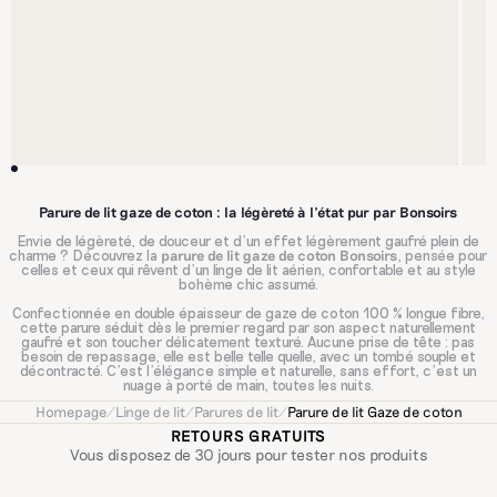
Parure de lit gaze de coton : la légèreté à l’état pur par Bonsoirs
Envie de légèreté, de douceur et d’un effet légèrement gaufré plein de
parure de lit gaze de coton Bonsoirs
charme ? Découvrez la
, pensée pour
celles et ceux qui rêvent d’un linge de lit aérien, confortable et au style
bohème chic assumé.
Confectionnée en double épaisseur de gaze de coton 100 % longue fibre,
cette parure séduit dès le premier regard par son aspect naturellement
gaufré et son toucher délicatement texturé. Aucune prise de tête : pas
besoin de repassage, elle est belle telle quelle, avec un tombé souple et
décontracté. C’est l’élégance simple et naturelle, sans effort, c'est un
nuage à porté de main, toutes les nuits.
Homepage
/
Linge de lit
/
Parures de lit
/
Parure de lit Gaze de coton
parure de lit gaze de coton
Chez Bonsoirs, notre
est tissée et
confectionnée avec soin au Portugal, dans un atelier reconnu pour son
RETOURS GRATUITS
excellence. Ultra-respirante et douce, elle est idéale en toute saison : légère
Vous disposez de 30 jours pour tester nos produits
en été, confortable à la mi-saison, elle régule naturellement la température
pour des nuits toujours agréables.