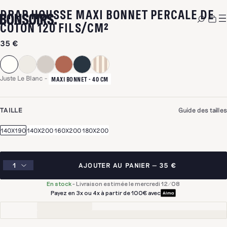
DRAP HOUSSE MAXI BONNET PERCALE DE
-
JUSTE LE BLANC
COTON 120 FILS/CM²
35 €
Juste Le Blanc
-
MAXI BONNET - 40 CM
TAILLE
Guide des tailles
140X190
140X200
160X200
180X200
AJOUTER AU PANIER
35 €
En stock
-
Livraison estimée le mercredi 12/08
Payez en 3x ou 4x à partir de 100€ avec