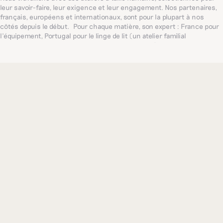
leur savoir-faire, leur exigence et leur engagement. Nos partenaires,
français, européens et internationaux, sont pour la plupart à nos
côtés depuis le début. Pour chaque matière, son expert : France pour
l’équipement, Portugal pour le linge de lit (un atelier familial
centenaire, référence mondiale dans ce domaine), Inde pour les
broderies délicates... De quoi proposer, toujours, les plus belles pièces
possibles.