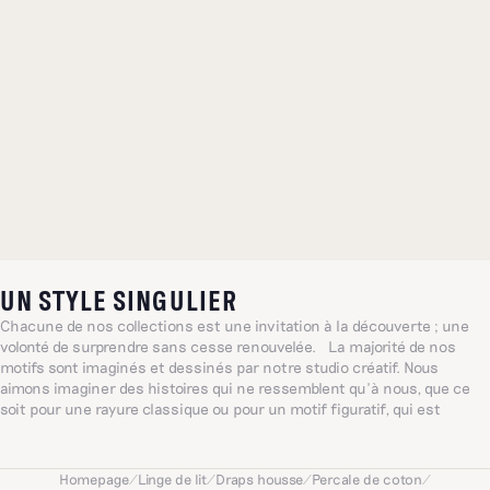
UN STYLE SINGULIER
Chacune de nos collections est une invitation à la découverte ; une
volonté de surprendre sans cesse renouvelée. La majorité de nos
motifs sont imaginés et dessinés par notre studio créatif. Nous
aimons imaginer des histoires qui ne ressemblent qu’à nous, que ce
soit pour une rayure classique ou pour un motif figuratif, qui est
souvent dessiné à la main. Chacun évoque à sa manière un imaginaire
singulier, sensible et joyeux inspiré du quotidien ; un univers façonné
avec cœur et intuition.
Homepage
/
Linge de lit
/
Draps housse
/
Percale de coton
/