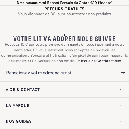
Drap housse Maxi Bonnet Percale de Coton 120 fils/cm²
RETOURS GRATUITS
Vous disposez de 30 jours pour tester nos produits
VOTRE LIT VA ADORER NOUS SUIVRE
Recevez 10 € sur votre première commande en vous inscrivant à notre
newsletter. En vous inscrivant, vous acceptez de recevoir les
communications Bonsoirs et l'utilisation d'un pixel de suivi pour mesurer la
délivrabilité et l'ouverture de nos emails.
Politique de Confidentialité
AIDE & CONTACT
Nous rejoindre
Contactez-nous !
LA MARQUE
Livraison & retours
Questions fréquentes
Notre histoire
Exercer mon droit de rétractation
Notre savoir-faire
Avis clients
NOS GUIDES
Nos engagements
Mentions légales
On recycle !
Politique de confidentialité