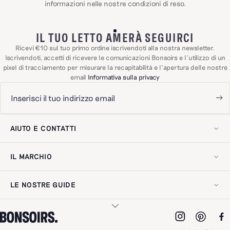
informazioni nelle nostre
condizioni di reso
.
IL TUO LETTO AMERÀ SEGUIRCI
Ricevi €10 sul tuo primo ordine iscrivendoti alla nostra newsletter.
Iscrivendoti, accetti di ricevere le comunicazioni Bonsoirs e l'utilizzo di un
pixel di tracciamento per misurare la recapitabilità e l'apertura delle nostre
email
Informativa sulla privacy
AIUTO E CONTATTI
Il mio account
Contattaci!
IL MARCHIO
Spedizioni e resi
Domande frequenti
La nostra storia
Esercitare il diritto di recesso
Il nostro savoir-faire
Recensioni dei clienti
LE NOSTRE GUIDE
Il nostro impegno
Avviso legale
Gift card digitale
Informativa sulla privacy
Guida alla cura
Indirizzo
Accessibilità digitale
Scegliere le lenzuola
Pro Spazio
Scegliere guanciali e piumini
Lavora con noi
I NOSTRI MATERIALI
Scegliere gli asciugamani
Recensioni dei clienti