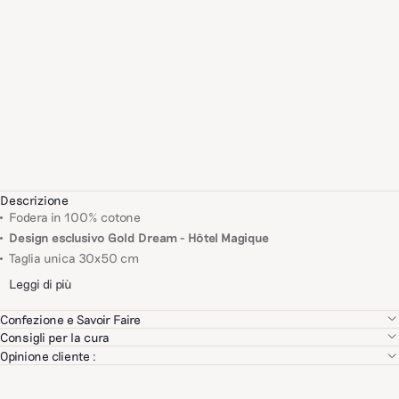
Descrizione
Fodera in 100% cotone
Design esclusivo Gold Dream - Hôtel Magique
Taglia unica 30x50 cm
Leggi di più
Confezione e Savoir Faire
Selezioniamo con rigore ciascuno dei nostri partner in base al loro
Consigli per la cura
know-how, alla qualità dei loro prodotti e a criteri ambientali e sociali.
Si consiglia il lavaggio a secco.
Opinione cliente :
Stirare al rovescio.
Il nostro obiettivo: garantirti il miglior know-how al miglior prezzo.
Consulta la nostra guida alla cura dei capi
qua
.
Tracciabilità