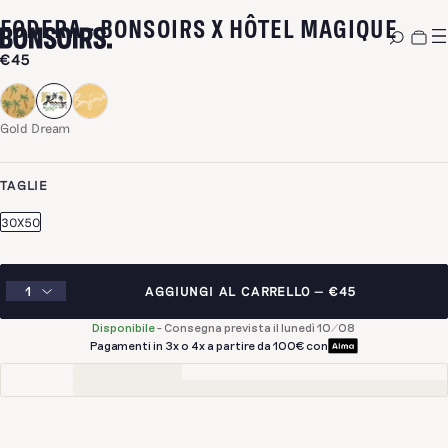
-
GO
FODERA - BONSOIRS X HÔTEL MAGIQUE
€45
Gold Dream
TAGLIE
30X50
AGGIUNGI AL CARRELLO
€45
Disponibile
-
Consegna prevista il lunedì 10/08
Pagamenti in 3x o 4x a partire da 100€ con