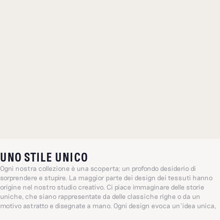
UNO STILE UNICO
Ogni nostra collezione è una scoperta; un profondo desiderio di
sorprendere e stupire. La maggior parte dei design dei tessuti hanno
origine nel nostro studio creativo. Ci piace immaginare delle storie
uniche, che siano rappresentate da delle classiche righe o da un
motivo astratto e disegnate a mano. Ogni design evoca un’idea unica,
brillante e sensibile ispirata dalla quotidianità, un universo che si ispira