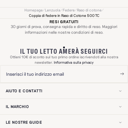
all’amore e l’intuizione.
Homepage
/
Lenzuola
/
Federe
/
Raso di cotone
/
Coppia di federe in Raso di Cotone 500 TC
RESI GRATUITI
30 giorni di prova, consegna rapida e diritto di reso. Maggiori
informazioni nelle nostre
condizioni di reso
.
IL TUO LETTO AMERÀ SEGUIRCI
Ottieni 10€ di sconto sul tuo primo ordine iscrivendoti alla nostra
newsletter.
Informativa sulla privacy
AIUTO E CONTATTI
Il mio account
Contattaci!
IL MARCHIO
Spedizioni e resi
Domande frequenti
La nostra storia
Esercitare il diritto di recesso
Il nostro savoir-faire
Recensioni dei clienti
LE NOSTRE GUIDE
Il nostro impegno
Avviso legale