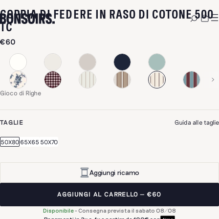
COPPIA DI FEDERE IN RASO DI COTONE 500
-
GIOCO DI RIGHE
TC
€60
Gioco di Righe
TAGLIE
Guida alle taglie
50X80
65X65
50X70
Aggiungi ricamo
AGGIUNGI AL CARRELLO
€60
Disponibile
-
Consegna prevista il sabato 08/08