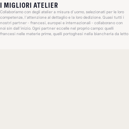
I MIGLIORI ATELIER
Collaboriamo con degli atelier a misura d’uomo, selezionati per le loro
competenze, l’attenzione al dettaglio e la loro dedizione. Quasi tutti i
nostri partner - francesi, europei e internazionali - collaborano con
noi sin dall’inizio. Ogni partner eccelle nel proprio campo: quelli
francesi nelle materie prime, quelli portoghesi nella biancheria da letto
(un’azienda centenaria a conduzione familiare, punto di riferimento
per il settore a livello globale) e quelli indiani nei ricami delicati. Tutto
questo ci permette di proporre i migliori articoli.