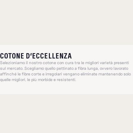
COTONE D’ECCELLENZA
Selezioniamo il nostro cotone con cura tra le migliori varietà presenti
sul mercato. Scegliamo quello pettinato a fibra lunga, ovvero lavorato
affinché le fibre corte e irregolari vengano eliminate mantenendo solo
quelle migliori, le più morbide e resistenti.