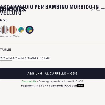
ACCAPPATOIO PER BAMBINO MORBIDO IN
-
ANDIAMO CIELO
VELLUTO
€55
Andiamo Cielo
TAGLIE
2/3 ANNI
4/5 ANNI
6/8 ANNI
9/10 ANNI
AGGIUNGI AL CARRELLO
€55
Disponibile
-
Consegna prevista il lunedì 10/08
Pagamenti in 3x o 4x a partire da 100€ con