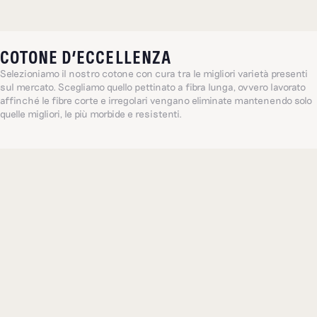
COTONE D’ECCELLENZA
Selezioniamo il nostro cotone con cura tra le migliori varietà presenti
sul mercato. Scegliamo quello pettinato a fibra lunga, ovvero lavorato
affinché le fibre corte e irregolari vengano eliminate mantenendo solo
quelle migliori, le più morbide e resistenti.