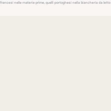
francesi nelle materie prime, quelli portoghesi nella biancheria da letto
(un’azienda centenaria a conduzione familiare, punto di riferimento
per il settore a livello globale) e quelli indiani nei ricami delicati. Tutto
questo ci permette di proporre i migliori articoli.