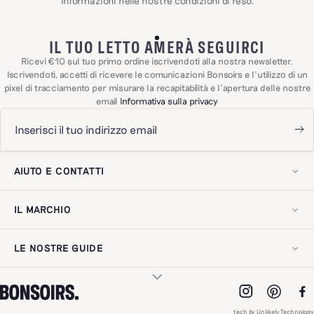
informazioni nelle nostre
condizioni di reso
.
IL TUO LETTO AMERÀ SEGUIRCI
Ricevi €10 sul tuo primo ordine iscrivendoti alla nostra newsletter.
Iscrivendoti, accetti di ricevere le comunicazioni Bonsoirs e l'utilizzo di un
pixel di tracciamento per misurare la recapitabilità e l'apertura delle nostre
email
Informativa sulla privacy
AIUTO E CONTATTI
Il mio account
Contattaci!
IL MARCHIO
Spedizioni e resi
Domande frequenti
La nostra storia
Esercitare il diritto di recesso
Il nostro savoir-faire
Recensioni dei clienti
LE NOSTRE GUIDE
Il nostro impegno
Avviso legale
Gift card digitale
Informativa sulla privacy
Guida alla cura
Indirizzo
Accessibilità digitale
Scegliere le lenzuola
Pro Spazio
Scegliere guanciali e piumini
Lavora con noi
I NOSTRI MATERIALI
Scegliere gli asciugamani
Recensioni dei clienti
tech by Unlikely Technology