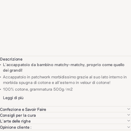
Descrizione
L’accappatoio da bambino matchy-matchy, proprio come quello
dei grandi!
Accappatoio in patchwork morbidissimo grazie al suo lato interno in
morbida spugna di cotone e all’esterno in velour di cotone!
100% cotone, grammatura 500g/m2
Leggi di più
Confezione e Savoir Faire
Selezioniamo con rigore ciascuno dei nostri partner in base al loro
Consigli per la cura
know-how, alla qualità dei loro prodotti e a criteri ambientali e sociali.
Lavare a 40°C, evitando l'ammorbidente.
L’arte delle righe
Da Bonsoirs la riga è una vera firma. Classica ma mai banale, si
Opinione cliente :
Non lavare con indumenti dotati di cerniere o ganci.
Il nostro obiettivo: garantirti il miglior know-how al miglior prezzo.