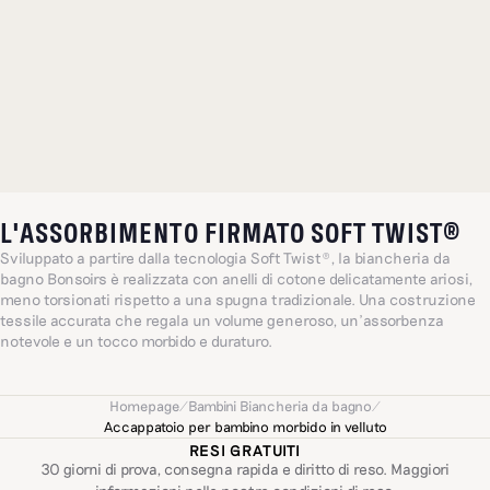
L'ASSORBIMENTO FIRMATO SOFT TWIST®
Sviluppato a partire dalla tecnologia Soft Twist®, la biancheria da
bagno Bonsoirs è realizzata con anelli di cotone delicatamente ariosi,
meno torsionati rispetto a una spugna tradizionale. Una costruzione
tessile accurata che regala un volume generoso, un'assorbenza
notevole e un tocco morbido e duraturo.
Homepage
/
Bambini Biancheria da bagno
/
Accappatoio per bambino morbido in velluto
RESI GRATUITI
30 giorni di prova, consegna rapida e diritto di reso. Maggiori