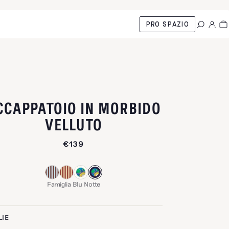
PRO SPAZIO
CCAPPATOIO IN MORBIDO
-
FAMIGLIA BLU NO
VELLUTO
€139
Famiglia Blu Notte
LIE