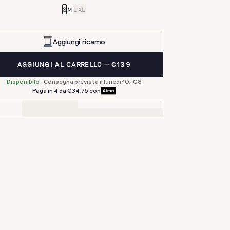
S
M
L
XL
Aggiungi ricamo
AGGIUNGI AL CARRELLO
€139
Disponibile
-
Consegna prevista il lunedì 10/08
Paga in 4 da €34,75 con