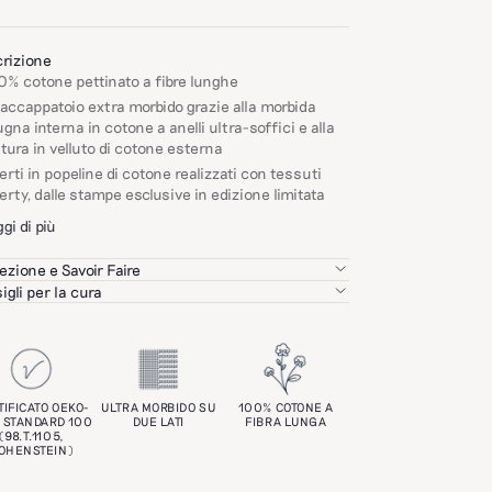
rizione
% cotone pettinato a fibre lunghe
accappatoio extra morbido grazie alla morbida
gna interna in cotone a anelli ultra-soffici e alla
itura in velluto di cotone esterna
erti in popeline di cotone realizzati con tessuti
erty, dalle stampe esclusive in edizione limitata
gi di più
ezione e Savoir Faire
zioniamo con rigore ciascuno dei nostri partner in
igli per la cura
al loro know-how, alla qualità dei loro prodotti e a
are a 40°C, evitando l'ammorbidente.
ri ambientali e sociali.
 lavare con indumenti dotati di cerniere o ganci.
stro obiettivo: garantirti il miglior know-how al
iugare preferibilmente in asciugatrice per
ior prezzo.
orbidire le fibre.
ciabilità
TIFICATO OEKO-
ULTRA MORBIDO SU
100% COTONE A
a tutti i nostri consigli di manutenzione
Qui
.
 STANDARD 100
DUE LATI
FIBRA LUNGA
se di tessitura: Turchia
(98.T.1105,
OHENSTEIN)
se di tintura: Turchia
se di confezione: Turchia