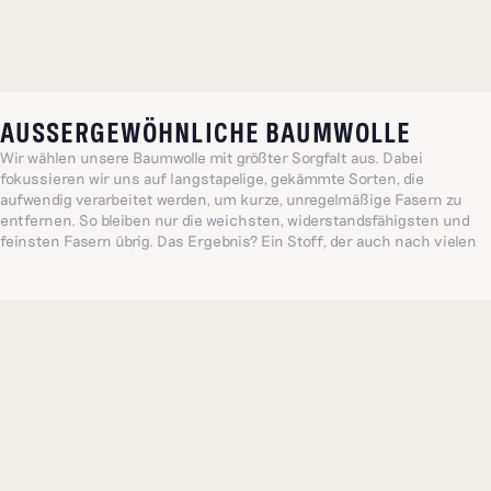
AUSSERGEWÖHNLICHE BAUMWOLLE
Wir wählen unsere Baumwolle mit größter Sorgfalt aus. Dabei
fokussieren wir uns auf langstapelige, gekämmte Sorten, die
aufwendig verarbeitet werden, um kurze, unregelmäßige Fasern zu
entfernen. So bleiben nur die weichsten, widerstandsfähigsten und
feinsten Fasern übrig. Das Ergebnis? Ein Stoff, der auch nach vielen
Wäschen seine außergewöhnliche Qualität behält.