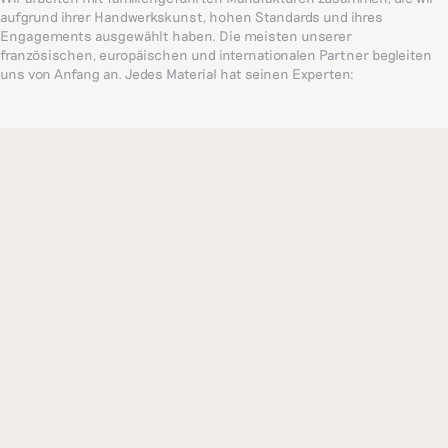
aufgrund ihrer Handwerkskunst, hohen Standards und ihres
Engagements ausgewählt haben. Die meisten unserer
französischen, europäischen und internationalen Partner begleiten
uns von Anfang an. Jedes Material hat seinen Experten:
Einrichtungsgegenstände kommen aus Frankreich, Bettwäsche aus
Portugal (eine weltweit renommierte, jahrhundertealte
Familienmanufaktur) und filigrane Stickereien aus Indien. So stellen
wir sicher, dass wir Ihnen die bestmöglichen Produkte anbieten.