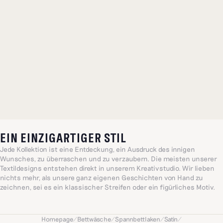
EIN EINZIGARTIGER STIL
Jede Kollektion ist eine Entdeckung, ein Ausdruck des innigen
Wunsches, zu überraschen und zu verzaubern. Die meisten unserer
Textildesigns entstehen direkt in unserem Kreativstudio. Wir lieben
nichts mehr, als unsere ganz eigenen Geschichten von Hand zu
zeichnen, sei es ein klassischer Streifen oder ein figürliches Motiv.
Jedes einzelne davon ruft auf seine Weise eine einzigartige, sensible
und lebensfrohe Idee hervor, die vom Alltag inspiriert ist, eine Welt,
geprägt von Großzügigkeit und Intuition.
Homepage
/
Bettwäsche
/
Spannbettlaken
/
Satin
/