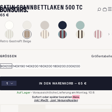
-
RETRO GE
SATIN SPANNBETTLAKEN 500 TC
65 €
Retro Gestreift Beige
GRÖSSEN
Größentabelle
90X200
140X190
140X200
160X200
180X200
200X200
IN DEN WARENKORB
65 €
Auf Lager
-
Voraussichtliche Lieferung am Montag, 10.8.
Sofort oder später bezahlen
inkl. MwSt., zzgl. Versandkosten