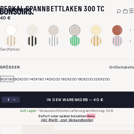
-
SANDFA
PERKAL SPANNBETTLAKEN 300 TC
40 €
Sandfarben
GRÖSSEN
Größentabelle
90X190
90X200
140X190
140X200
160X200
180X200
200X200
IN DEN WARENKORB
40 €
Auf Lager
-
Voraussichtliche Lieferung am Montag, 10.8.
Sofort oder später bezahlen
inkl. MwSt., zzgl. Versandkosten