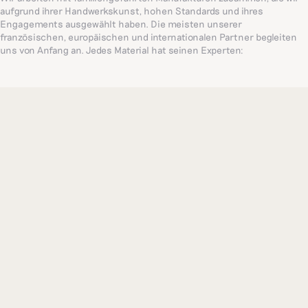
aufgrund ihrer Handwerkskunst, hohen Standards und ihres
Engagements ausgewählt haben. Die meisten unserer
französischen, europäischen und internationalen Partner begleiten
uns von Anfang an. Jedes Material hat seinen Experten:
Einrichtungsgegenstände kommen aus Frankreich, Bettwäsche aus
Portugal (eine weltweit renommierte, jahrhundertealte
Familienmanufaktur) und filigrane Stickereien aus Indien. So stellen
wir sicher, dass wir Ihnen die bestmöglichen Produkte anbieten.