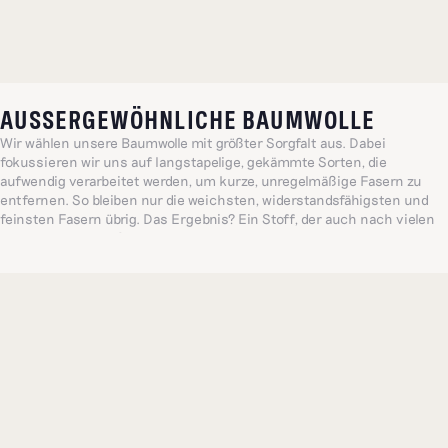
AUSSERGEWÖHNLICHE BAUMWOLLE
Wir wählen unsere Baumwolle mit größter Sorgfalt aus. Dabei
fokussieren wir uns auf langstapelige, gekämmte Sorten, die
aufwendig verarbeitet werden, um kurze, unregelmäßige Fasern zu
entfernen. So bleiben nur die weichsten, widerstandsfähigsten und
feinsten Fasern übrig. Das Ergebnis? Ein Stoff, der auch nach vielen
Wäschen seine außergewöhnliche Qualität behält.