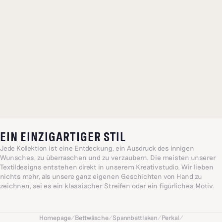
EIN EINZIGARTIGER STIL
Jede Kollektion ist eine Entdeckung, ein Ausdruck des innigen
Wunsches, zu überraschen und zu verzaubern. Die meisten unserer
Textildesigns entstehen direkt in unserem Kreativstudio. Wir lieben
nichts mehr, als unsere ganz eigenen Geschichten von Hand zu
zeichnen, sei es ein klassischer Streifen oder ein figürliches Motiv.
Jedes einzelne davon ruft auf seine Weise eine einzigartige, sensible
und lebensfrohe Idee hervor, die vom Alltag inspiriert ist, eine Welt,
geprägt von Großzügigkeit und Intuition.
Homepage
/
Bettwäsche
/
Spannbettlaken
/
Perkal
/