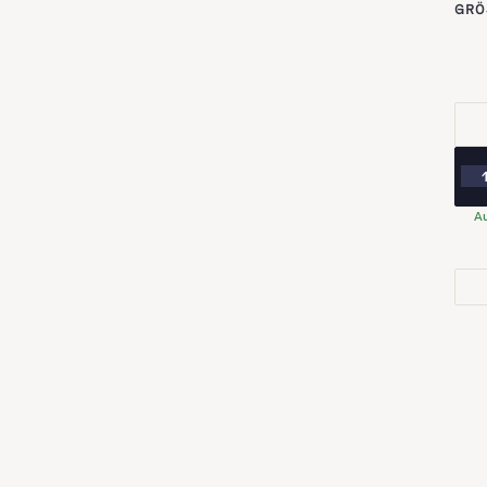
GRÖ
Au