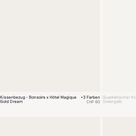
Kissenbezug - Bonsoirs x Hôtel Magique
+3 Farben
Quadratischer K
Gold Dream
Ockergelb
CHF 60