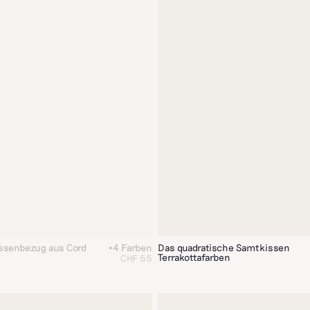
issenbezug aus Cord
+4 Farben
Das quadratische Samtkissen
Terrakottafarben
CHF 55