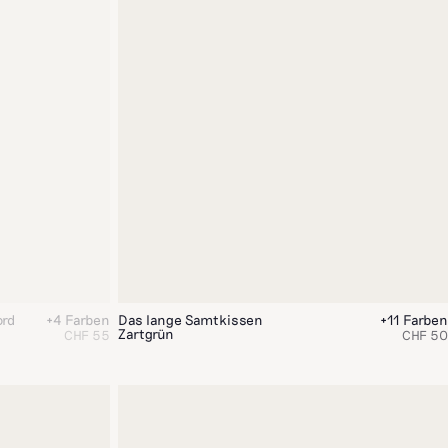
ord
+4 Farben
Das lange Samtkissen
+11 Farben
Zartgrün
CHF 55
CHF 50