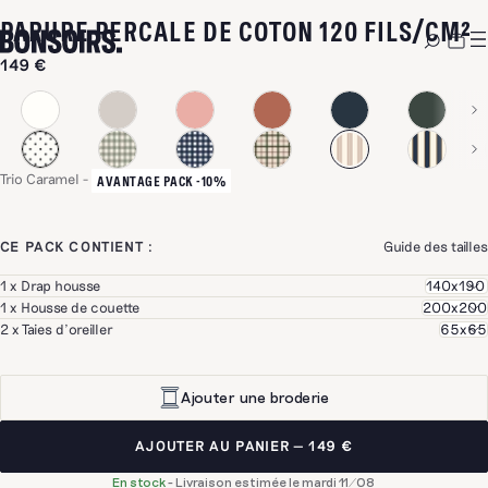
-
PARURE PERCALE DE COTON 120 FILS/CM²
149 €
Trio Caramel
-
AVANTAGE PACK -10%
CE PACK CONTIENT :
Guide des tailles
1 x Drap housse
1 x Housse de couette
2 x Taies d'oreiller
Ajouter une broderie
AJOUTER AU PANIER
149 €
En stock
-
Livraison estimée le mardi 11/08