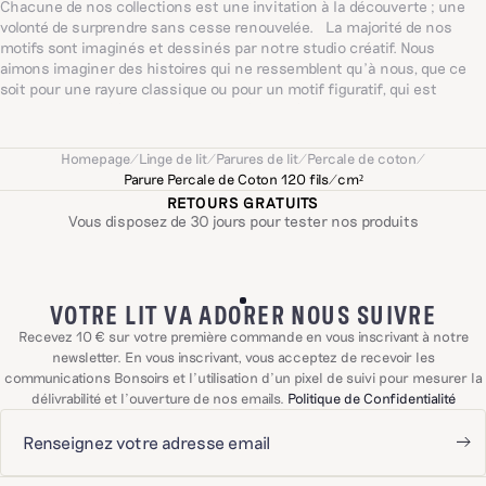
Chacune de nos collections est une invitation à la découverte ; une
volonté de surprendre sans cesse renouvelée. La majorité de nos
motifs sont imaginés et dessinés par notre studio créatif. Nous
aimons imaginer des histoires qui ne ressemblent qu’à nous, que ce
soit pour une rayure classique ou pour un motif figuratif, qui est
souvent dessiné à la main. Chacun évoque à sa manière un imaginaire
singulier, sensible et joyeux inspiré du quotidien ; un univers façonné
avec cœur et intuition.
Homepage
/
Linge de lit
/
Parures de lit
/
Percale de coton
/
Parure Percale de Coton 120 fils/cm²
RETOURS GRATUITS
Vous disposez de 30 jours pour tester nos produits
VOTRE LIT VA ADORER NOUS SUIVRE
Recevez 10 € sur votre première commande en vous inscrivant à notre
newsletter. En vous inscrivant, vous acceptez de recevoir les
communications Bonsoirs et l'utilisation d'un pixel de suivi pour mesurer la
délivrabilité et l'ouverture de nos emails.
Politique de Confidentialité