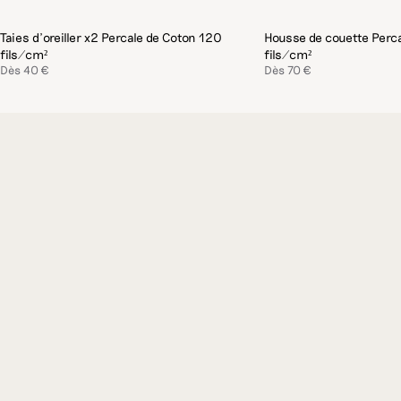
par les meilleurs partenaires à partir de matières premières
d’exception.
Taies d'oreiller x2 Percale de Coton 120
Housse de couette Perc
fils/cm²
fils/cm²
Dès
40 €
Dès
70 €