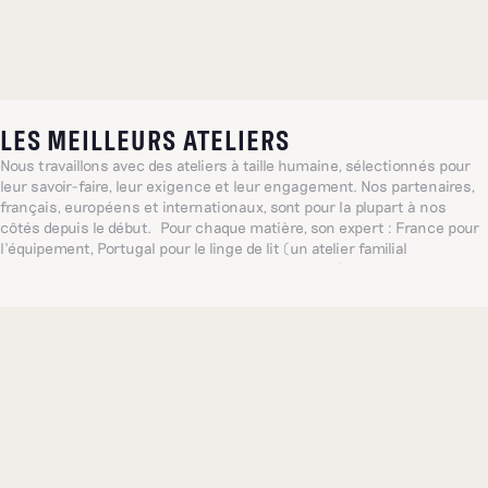
LES MEILLEURS ATELIERS
Nous travaillons avec des ateliers à taille humaine, sélectionnés pour
leur savoir-faire, leur exigence et leur engagement. Nos partenaires,
français, européens et internationaux, sont pour la plupart à nos
côtés depuis le début. Pour chaque matière, son expert : France pour
l’équipement, Portugal pour le linge de lit (un atelier familial
centenaire, référence mondiale dans ce domaine), Inde pour les
broderies délicates... De quoi proposer, toujours, les plus belles pièces
possibles.